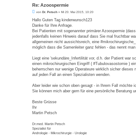
Re: Azoospermie
B
von
Dr. Petsch
»
Mi 20. Mai 2015, 10:20
e
i
Hallo Guten Tag kinderwunsch123
t
Danke für Ihre Anfrage.
r
a
Bei Patienten mit sogenannter primärer Azoospermie (dass
g
jedenfalls keinen Hinweis darauf dass Sie mal fruchtbar wa
allgemeinen nicht aussichtsreich, eine #mikrochirurgisch
möglich dass die Samenleiter ganz fehlen - das nennt man
Liegt eine 'sekundäre_Infertilität vor, d.h. der Patient wa
einen mikrochirurgischen Eingriff ( #Tubulovasostomie ) e
beherrschen nur wenige Operateure wirklich sicher dieses m
auf jeden Fall an einen Spezialisten wenden.
Aber leider wie schon oben gesagt - in Ihrem Fall möchte 
Sie können mich aber gern für eine persönliche Beratung 
Beste Grüsse
Ihr
Martin Petsch
Dr.med. Martin Petsch
Spezialist für
Andrologie - Mikrochirurgie - Urologie