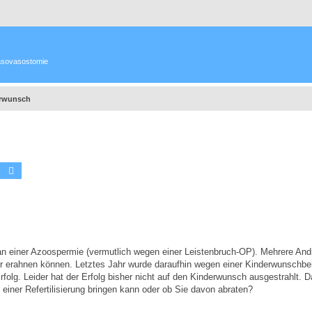
 Vasovasostomie
rwunsch
Suche
Erweiterte Suche
t an einer Azoospermie (vermutlich wegen einer Leistenbruch-OP). Mehrere And
r erahnen können. Letztes Jahr wurde daraufhin wegen einer Kinderwunschb
lg. Leider hat der Erfolg bisher nicht auf den Kinderwunsch ausgestrahlt. D
einer Refertilisierung bringen kann oder ob Sie davon abraten?