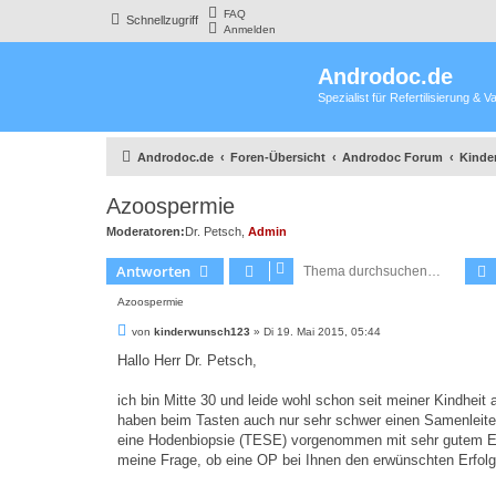
FAQ
Schnellzugriff
Anmelden
Androdoc.de
Spezialist für Refertilisierung &
Androdoc.de
Foren-Übersicht
Androdoc Forum
Kinde
Azoospermie
Moderatoren:
Dr. Petsch
,
Admin
Antworten
Azoospermie
B
von
kinderwunsch123
»
Di 19. Mai 2015, 05:44
e
i
Hallo Herr Dr. Petsch,
t
r
a
ich bin Mitte 30 und leide wohl schon seit meiner Kindhei
g
haben beim Tasten auch nur sehr schwer einen Samenleite
eine Hodenbiopsie (TESE) vorgenommen mit sehr gutem Erfo
meine Frage, ob eine OP bei Ihnen den erwünschten Erfolg 