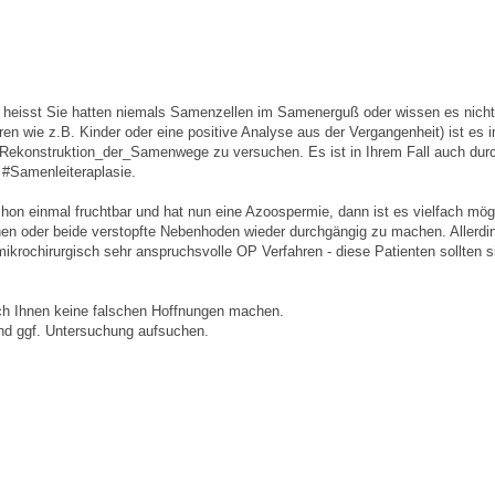
 heisst Sie hatten niemals Samenzellen im Samenerguß oder wissen es nicht 
ren wie z.B. Kinder oder eine positive Analyse aus der Vergangenheit) ist es 
e_Rekonstruktion_der_Samenwege zu versuchen. Es ist in Ihrem Fall auch dur
 #Samenleiteraplasie.
r schon einmal fruchtbar und hat nun eine Azoospermie, dann ist es vielfach mög
inen oder beide verstopfte Nebenhoden wieder durchgängig zu machen. Allerdi
ikrochirurgisch sehr anspruchsvolle OP Verfahren - diese Patienten sollten s
ich Ihnen keine falschen Hoffnungen machen.
und ggf. Untersuchung aufsuchen.