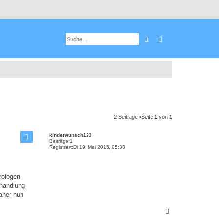
Suche
Erweiterte Suche
2 Beiträge •Seite
1
von
1
kinderwunsch123
Beiträge:
1
Registriert:
Di 19. Mai 2015, 05:38
rologen
ehandlung
aher nun
N
a