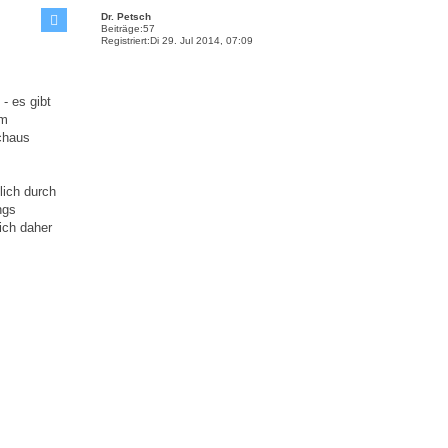
c
Dr. Petsch
h
Beiträge:
57
o
Registriert:
Di 29. Jul 2014, 07:09
b
e
n
- es gibt
im
chaus
lich durch
ngs
ich daher