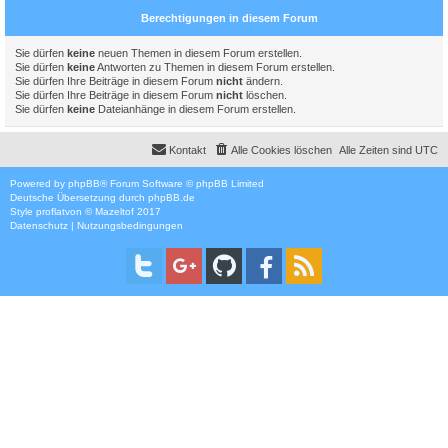
Berechtigungen in diesem Forum
Sie dürfen
keine
neuen Themen in diesem Forum erstellen.
Sie dürfen
keine
Antworten zu Themen in diesem Forum erstellen.
Sie dürfen Ihre Beiträge in diesem Forum
nicht
ändern.
Sie dürfen Ihre Beiträge in diesem Forum
nicht
löschen.
Sie dürfen
keine
Dateianhänge in diesem Forum erstellen.
Kontakt
Alle Cookies löschen
Alle Zeiten sind
UTC
Powered by
phpBB
® Forum Software © phpBB Limited
Deutsche Übersetzung durch
phpBB.de
Style
proflat
von ©
Mazeltof
2017
Datenschutz
|
Nutzungsbedingungen