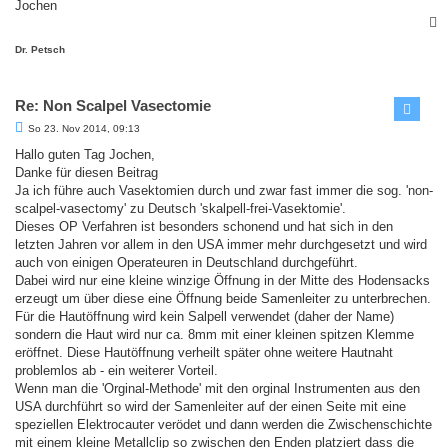
Jochen
c
Dr. Petsch
Re: Non Scalpel Vasectomie
B
So 23. Nov 2014, 09:13
e
i
Hallo guten Tag Jochen,
t
Danke für diesen Beitrag
r
a
Ja ich führe auch Vasektomien durch und zwar fast immer die sog. 'non-
g
scalpel-vasectomy' zu Deutsch 'skalpell-frei-Vasektomie'.
Dieses OP Verfahren ist besonders schonend und hat sich in den
letzten Jahren vor allem in den USA immer mehr durchgesetzt und wird
auch von einigen Operateuren in Deutschland durchgeführt.
Dabei wird nur eine kleine winzige Öffnung in der Mitte des Hodensacks
erzeugt um über diese eine Öffnung beide Samenleiter zu unterbrechen.
Für die Hautöffnung wird kein Salpell verwendet (daher der Name)
sondern die Haut wird nur ca. 8mm mit einer kleinen spitzen Klemme
eröffnet. Diese Hautöffnung verheilt später ohne weitere Hautnaht
problemlos ab - ein weiterer Vorteil.
Wenn man die 'Orginal-Methode' mit den orginal Instrumenten aus den
USA durchführt so wird der Samenleiter auf der einen Seite mit eine
speziellen Elektrocauter verödet und dann werden die Zwischenschichte
mit einem kleine Metallclip so zwischen den Enden platziert dass die