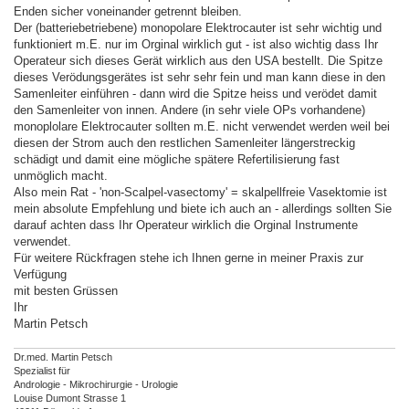
Enden sicher voneinander getrennt bleiben.
Der (batteriebetriebene) monopolare Elektrocauter ist sehr wichtig und
funktioniert m.E. nur im Orginal wirklich gut - ist also wichtig dass Ihr
Operateur sich dieses Gerät wirklich aus den USA bestellt. Die Spitze
dieses Verödungsgerätes ist sehr sehr fein und man kann diese in den
Samenleiter einführen - dann wird die Spitze heiss und verödet damit
den Samenleiter von innen. Andere (in sehr viele OPs vorhandene)
monoplolare Elektrocauter sollten m.E. nicht verwendet werden weil bei
diesen der Strom auch den restlichen Samenleiter längerstreckig
schädigt und damit eine mögliche spätere Refertilisierung fast
unmöglich macht.
Also mein Rat - 'non-Scalpel-vasectomy' = skalpellfreie Vasektomie ist
mein absolute Empfehlung und biete ich auch an - allerdings sollten Sie
darauf achten dass Ihr Operateur wirklich die Orginal Instrumente
verwendet.
Für weitere Rückfragen stehe ich Ihnen gerne in meiner Praxis zur
Verfügung
mit besten Grüssen
Ihr
Martin Petsch
Dr.med. Martin Petsch
Spezialist für
Andrologie - Mikrochirurgie - Urologie
Louise Dumont Strasse 1