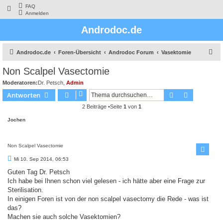
FAQ
Anmelden
Androdoc.de
S
Androdoc.de
Foren-Übersicht
Androdoc Forum
Vasektomie
u
Non Scalpel Vasectomie
c
Moderatoren:
Dr. Petsch
,
Admin
h
Suche
Erweiterte
Antworten
e
2 Beiträge •Seite
1
von
1
Jochen
Non Scalpel Vasectomie
B
Mi 10. Sep 2014, 06:53
e
i
Guten Tag Dr. Petsch
t
Ich habe bei Ihnen schon viel gelesen - ich hätte aber eine Frage zur
r
a
Sterilisation.
g
In einigen Foren ist von der non scalpel vasectomy die Rede - was ist
das?
Machen sie auch solche Vasektomien?