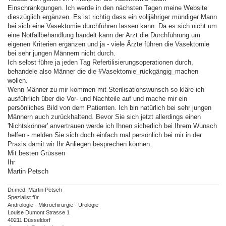
g
Einschränkgungen. Ich werde in den nächsten Tagen meine Website
dieszüglich ergänzen. Es ist richtig dass ein volljähriger mündiger Mann
bei sich eine Vasektomie durchführen lassen kann. Da es sich nicht um
eine Notfallbehandlung handelt kann der Arzt die Durchführung um
eigenen Kriterien ergänzen und ja - viele Ärzte führen die Vasektomie
bei sehr jungen Männern nicht durch.
Ich selbst führe ja jeden Tag Refertilisierungsoperationen durch,
behandele also Männer die die #Vasektomie_rückgängig_machen
wollen.
Wenn Männer zu mir kommen mit Sterilisationswunsch so kläre ich
ausführlich über die Vor- und Nachteile auf und mache mir ein
persönliches Bild von dem Patienten. Ich bin natürlich bei sehr jungen
Männern auch zurückhaltend. Bevor Sie sich jetzt allerdings einen
'Nichtskönner' anvertrauen werde ich Ihnen sicherlich bei Ihrem Wunsch
helfen - melden Sie sich doch einfach mal persönlich bei mir in der
Praxis damit wir Ihr Anliegen besprechen können.
Mit besten Grüssen
Ihr
Martin Petsch
Dr.med. Martin Petsch
Spezialist für
Andrologie - Mikrochirurgie - Urologie
Louise Dumont Strasse 1
40211 Düsseldorf