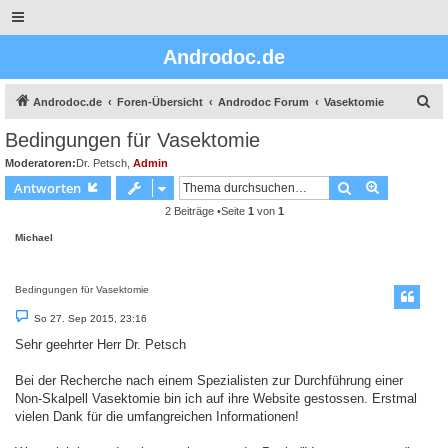
Androdoc.de
S
Androdoc.de
Foren-Übersicht
Androdoc Forum
Vasektomie
u
Bedingungen für Vasektomie
c
Moderatoren:
Dr. Petsch
,
Admin
h
Suche
Erweiterte
Antworten
e
2 Beiträge •Seite
1
von
1
Michael
Bedingungen für Vasektomie
B
So 27. Sep 2015, 23:16
e
i
Sehr geehrter Herr Dr. Petsch
t
r
a
Bei der Recherche nach einem Spezialisten zur Durchführung einer
g
Non-Skalpell Vasektomie bin ich auf ihre Website gestossen. Erstmal
vielen Dank für die umfangreichen Informationen!