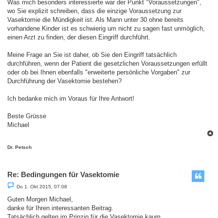
Was mich besonders interessierte war der Punkt "Voraussetzungen",
wo Sie explizit schreiben, dass die einzige Voraussetzung zur
Vasektomie die Mündigkeit ist. Als Mann unter 30 ohne bereits
vorhandene Kinder ist es schwierig um nicht zu sagen fast unmöglich,
einen Arzt zu finden, der diesen Eingriff durchführt.
Meine Frage an Sie ist daher, ob Sie den Eingriff tatsächlich
durchführen, wenn der Patient die gesetzlichen Voraussetzungen erfüllt
oder ob bei Ihnen ebenfalls "erweiterte persönliche Vorgaben" zur
Durchführung der Vasektomie bestehen?
Ich bedanke mich im Voraus für Ihre Antwort!
Beste Grüsse
Michael
c
Dr. Petsch
Re: Bedingungen für Vasektomie
B
Do 1. Okt 2015, 07:08
e
i
Guten Morgen Michael,
t
danke für Ihren interessanten Beitrag.
r
a
Tatsächlich gelten im Prinzip für die Vasektomie kaum