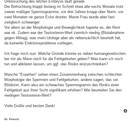
Untersuchung des letzten Embryos läuft gerade.
Die Befruchtung klappt bislang im Schnitt etwa alle sechs Monate trotz
zweier mäßiger Spermiogramme, vor drei Jahren knapp über Norm, vor
zwei Monaten ne ganze Ecke drunter. Meine Frau wurde aber fast
zeitgleich schwanger.
Vor allem an der Morphologie und Beweglichkeit haperte es, der Rest
war ok. Zudem war der Testosteron-Wert ziemlich niedrig (Blutabnahme
gegen Mittag), was mein Urologe aber als nebensächlich beurteilt hat,
da keinerlei Erektionsprobleme vorliegen.
Ich frage mich nun: Welche Gründe könnte es neben humangenetischen
bei mir als Mann noch für die Fehlgeburten geben? Was kann ich noch
tun und abklären lassen, um ggf. das Risiko einzuschränken?
Manche "Experten" sehen einen Zusammenhang zwischen schlechter
Morphologie der Spermien und Fehlgeburten, andere sagen, das sei
Blödsinn. Kann also ein schwaches Spermiogramm das Risiko einer
Fehlgeburt aus Ihrer Sicht signifikant erhöhen? Wie beurteilen Sie den
niedrigen Testosteron-Wert?
Viele Grüße und besten Dank!
c
Dr. Petsch