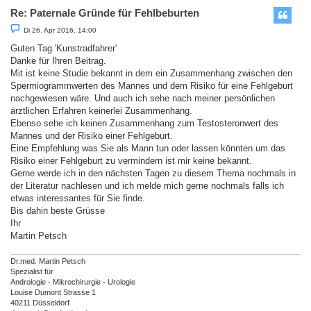
Re: Paternale Gründe für Fehlbeburten
B
Di 26. Apr 2016, 14:00
e
i
Guten Tag 'Kunstradfahrer'
t
Danke für Ihren Beitrag.
r
a
Mit ist keine Studie bekannt in dem ein Zusammenhang zwischen den
g
Spermiogrammwerten des Mannes und dem Risiko für eine Fehlgeburt
nachgewiesen wäre. Und auch ich sehe nach meiner persönlichen
ärztlichen Erfahren keinerlei Zusammenhang.
Ebenso sehe ich keinen Zusammenhang zum Testosteronwert des
Mannes und der Risiko einer Fehlgeburt.
Eine Empfehlung was Sie als Mann tun oder lassen könnten um das
Risiko einer Fehlgeburt zu vermindern ist mir keine bekannt.
Gerne werde ich in den nächsten Tagen zu diesem Thema nochmals in
der Literatur nachlesen und ich melde mich gerne nochmals falls ich
etwas interessantes für Sie finde.
Bis dahin beste Grüsse
Ihr
Martin Petsch
Dr.med. Martin Petsch
Spezialist für
Andrologie - Mikrochirurgie - Urologie
Louise Dumont Strasse 1
40211 Düsseldorf