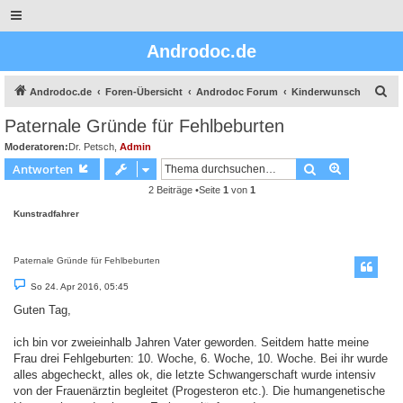
Androdoc.de
S
Androdoc.de
Foren-Übersicht
Androdoc Forum
Kinderwunsch
u
Paternale Gründe für Fehlbeburten
c
Moderatoren:
Dr. Petsch
,
Admin
h
Suche
Erweiterte
Antworten
e
2 Beiträge •Seite
1
von
1
Kunstradfahrer
Paternale Gründe für Fehlbeburten
B
So 24. Apr 2016, 05:45
e
i
Guten Tag,
t
r
a
ich bin vor zweieinhalb Jahren Vater geworden. Seitdem hatte meine
g
Frau drei Fehlgeburten: 10. Woche, 6. Woche, 10. Woche. Bei ihr wurde
alles abgecheckt, alles ok, die letzte Schwangerschaft wurde intensiv
von der Frauenärztin begleitet (Progesteron etc.). Die humangenetische