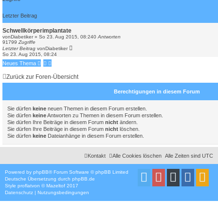
h
e
Letzter Beitrag
Schwellkörperimplantate
von
Diabetiker
»
So 23. Aug 2015, 08:24
0
Antworten
91799
Zugriffe
Letzter Beitrag
von
Diabetiker
So 23. Aug 2015, 08:24
Neues Thema
Zurück zur Foren-Übersicht
Berechtigungen in diesem Forum
Sie dürfen
keine
neuen Themen in diesem Forum erstellen.
Sie dürfen
keine
Antworten zu Themen in diesem Forum erstellen.
Sie dürfen Ihre Beiträge in diesem Forum
nicht
ändern.
Sie dürfen Ihre Beiträge in diesem Forum
nicht
löschen.
Sie dürfen
keine
Dateianhänge in diesem Forum erstellen.
Kontakt
Alle Cookies löschen
Alle Zeiten sind
UTC
Powered by
phpBB
® Forum Software © phpBB Limited
Deutsche Übersetzung durch
phpBB.de
Style
proflat
von ©
Mazeltof
2017
Datenschutz
|
Nutzungsbedingungen