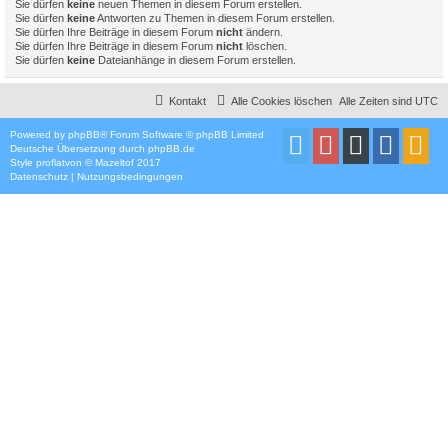
Sie dürfen
keine
neuen Themen in diesem Forum erstellen.
Sie dürfen
keine
Antworten zu Themen in diesem Forum erstellen.
Sie dürfen Ihre Beiträge in diesem Forum
nicht
ändern.
Sie dürfen Ihre Beiträge in diesem Forum
nicht
löschen.
Sie dürfen
keine
Dateianhänge in diesem Forum erstellen.
Kontakt
Alle Cookies löschen
Alle Zeiten sind
UTC
Powered by
phpBB
® Forum Software © phpBB Limited
Deutsche Übersetzung durch
phpBB.de
Style
proflat
von ©
Mazeltof
2017
Datenschutz
|
Nutzungsbedingungen