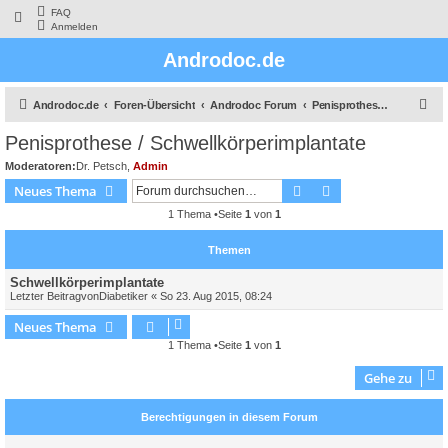
FAQ
Anmelden
Androdoc.de
S
Androdoc.de
Foren-Übersicht
Androdoc Forum
Penisprothese / Schwellkörperimplantate
u
Penisprothese / Schwellkörperimplantate
c
Moderatoren:
Dr. Petsch
,
Admin
h
Suche
Erweiterte Suche
Neues Thema
e
1 Thema •Seite
1
von
1
Themen
Schwellkörperimplantate
Letzter Beitragvon
Diabetiker
«
So 23. Aug 2015, 08:24
Neues Thema
1 Thema •Seite
1
von
1
Gehe zu
Berechtigungen in diesem Forum