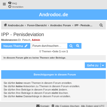
FAQ
Anmelden
Androdoc.de
S
Androdoc.de
Foren-Übersicht
Androdoc Forum
IPP - Penisdeviation
u
IPP - Penisdeviation
c
Moderatoren:
Dr. Petsch
,
Admin
h
Suche
Erweiterte Suche
Neues Thema
e
0 Themen •Seite
1
von
1
In diesem Forum gibt es keine Themen oder Beiträge.
Gehe zu
Berechtigungen in diesem Forum
Sie dürfen
keine
neuen Themen in diesem Forum erstellen.
Sie dürfen
keine
Antworten zu Themen in diesem Forum erstellen.
Sie dürfen Ihre Beiträge in diesem Forum
nicht
ändern.
Sie dürfen Ihre Beiträge in diesem Forum
nicht
löschen.
Sie dürfen
keine
Dateianhänge in diesem Forum erstellen.
Kontakt
Alle Cookies löschen
Alle Zeiten sind
UTC