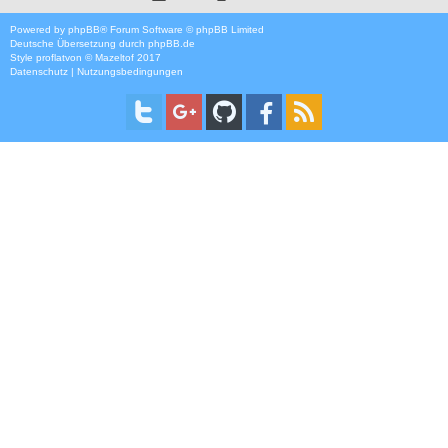
Powered by
phpBB
® Forum Software © phpBB Limited
Deutsche Übersetzung durch
phpBB.de
Style
proflat
von ©
Mazeltof
2017
Datenschutz
|
Nutzungsbedingungen