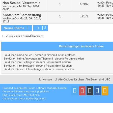
Non Scalpel Vasectomie
von
Dr. Pets
1
46302
So 23. Nov 
von
Jochen
»
Mi 10. Sep 2014,
06:53
Knoten am Samenstrang
von
Dr. Pets
1
59171
So 23. Nov 
von
HorseD
»
Mo 27. Okt 2014,
17:19
Neues Thema
Zurück zur Foren-Übersicht
Berechtigungen in diesem Forum
Sie dürfen
keine
neuen Themen in diesem Forum erstellen.
Sie dürfen
keine
Antworten zu Themen in diesem Forum erstellen.
Sie dürfen Ihre Beiträge in diesem Forum
nicht
ändern.
Sie dürfen Ihre Beiträge in diesem Forum
nicht
löschen.
Sie dürfen
keine
Dateianhänge in diesem Forum erstellen.
Kontakt
Alle Cookies löschen
Alle Zeiten sind
UTC
Powered by
phpBB
® Forum Software © phpBB Limited
Deutsche Übersetzung durch
phpBB.de
Style
proflat
von ©
Mazeltof
2017
Datenschutz
|
Nutzungsbedingungen