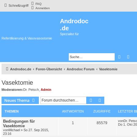
FAQ
Schnellzugriff
Anmelden
Androdoc
.de
Spezialist für
Refertilisierung & Vasovasostomie
Suche
Erw
Androdoc.de
Foren-Übersicht
Androdoc Forum
Vasektomie
Vasektomie
Moderatoren:
Dr. Petsch
,
Admin
Suche
Erweiterte Suche
Neues Thema
THEMEN
ANTWORTEN
ZUGRIFFE
LETZTER B
Bedingungen für
von
Dr. Pets
1
85579
Do 1. Okt 20
Vasektomie
von
Michael
»
So 27. Sep 2015,
23:16