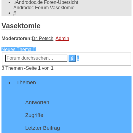
Androdoc.de
Foren-Übersicht
Androdoc Forum
Vasektomie
Suche
Vasektomie
Moderatoren:
Dr. Petsch
,
Admin
Neues Thema
Erweiterte
Suche
Suche
3 Themen •Seite
1
von
1
Themen
Antworten
Zugriffe
Letzter Beitrag