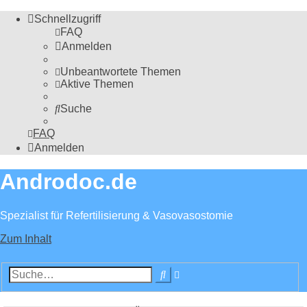
Schnellzugriff
FAQ
Anmelden
Unbeantwortete Themen
Aktive Themen
Suche
FAQ
Anmelden
Androdoc.de
Spezialist für Refertilisierung & Vasovasostomie
Zum Inhalt
Erweiterte
Suche
Suche