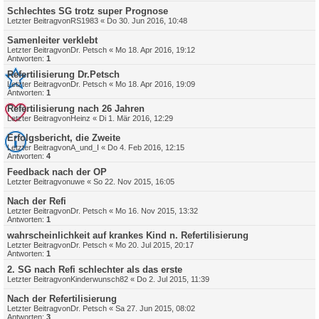
Schlechtes SG trotz super Prognose
Letzter Beitragvon
RS1983
«
Do 30. Jun 2016, 10:48
Samenleiter verklebt
Letzter Beitragvon
Dr. Petsch
«
Mo 18. Apr 2016, 19:12
Antworten:
1
Refertilisierung Dr.Petsch
Letzter Beitragvon
Dr. Petsch
«
Mo 18. Apr 2016, 19:09
Antworten:
1
Refertilisierung nach 26 Jahren
Letzter Beitragvon
Heinz
«
Di 1. Mär 2016, 12:29
Erfolgsbericht, die Zweite
Letzter Beitragvon
A_und_I
«
Do 4. Feb 2016, 12:15
Antworten:
4
Feedback nach der OP
Letzter Beitragvon
uwe
«
So 22. Nov 2015, 16:05
Nach der Refi
Letzter Beitragvon
Dr. Petsch
«
Mo 16. Nov 2015, 13:32
Antworten:
1
wahrscheinlichkeit auf krankes Kind n. Refertilisierung
Letzter Beitragvon
Dr. Petsch
«
Mo 20. Jul 2015, 20:17
Antworten:
1
2. SG nach Refi schlechter als das erste
Letzter Beitragvon
Kinderwunsch82
«
Do 2. Jul 2015, 11:39
Nach der Refertilisierung
Letzter Beitragvon
Dr. Petsch
«
Sa 27. Jun 2015, 08:02
Antworten:
3