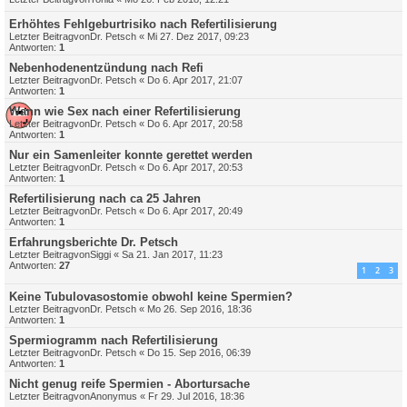
Erhöhtes Fehlgeburtrisiko nach Refertilisierung
Letzter Beitragvon
Dr. Petsch
«
Mi 27. Dez 2017, 09:23
Antworten:
1
Nebenhodenentzündung nach Refi
Letzter Beitragvon
Dr. Petsch
«
Do 6. Apr 2017, 21:07
Antworten:
1
Wann wie Sex nach einer Refertilisierung
Letzter Beitragvon
Dr. Petsch
«
Do 6. Apr 2017, 20:58
Antworten:
1
Nur ein Samenleiter konnte gerettet werden
Letzter Beitragvon
Dr. Petsch
«
Do 6. Apr 2017, 20:53
Antworten:
1
Refertilisierung nach ca 25 Jahren
Letzter Beitragvon
Dr. Petsch
«
Do 6. Apr 2017, 20:49
Antworten:
1
Erfahrungsberichte Dr. Petsch
Letzter Beitragvon
Siggi
«
Sa 21. Jan 2017, 11:23
Antworten:
27
1
2
3
Keine Tubulovasostomie obwohl keine Spermien?
Letzter Beitragvon
Dr. Petsch
«
Mo 26. Sep 2016, 18:36
Antworten:
1
Spermiogramm nach Refertilisierung
Letzter Beitragvon
Dr. Petsch
«
Do 15. Sep 2016, 06:39
Antworten:
1
Nicht genug reife Spermien - Abortursache
Letzter Beitragvon
Anonymus
«
Fr 29. Jul 2016, 18:36