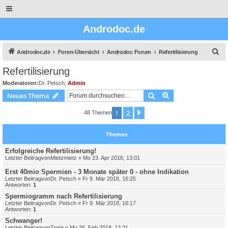
Androdoc.de
S
Androdoc.de
Foren-Übersicht
Androdoc Forum
Refertilisierung
u
Refertilisierung
c
Moderatoren:
Dr. Petsch
,
Admin
h
Suche
Erweiterte Suche
Neues Thema
e
1
2
Nächste
48 Themen
Themen
Erfolgreiche Refertilisierung!
Letzter Beitragvon
Mietzmietz
«
Mo 23. Apr 2018, 13:01
Erst 40mio Spermien - 3 Monate später 0 - ohne Indikation
Letzter Beitragvon
Dr. Petsch
«
Fr 9. Mär 2018, 16:25
Antworten:
1
Spermiogramm nach Refertilisierung
Letzter Beitragvon
Dr. Petsch
«
Fr 9. Mär 2018, 16:17
Antworten:
1
Schwanger!
Letzter Beitragvon
Tonia
«
Mo 26. Feb 2018, 12:21