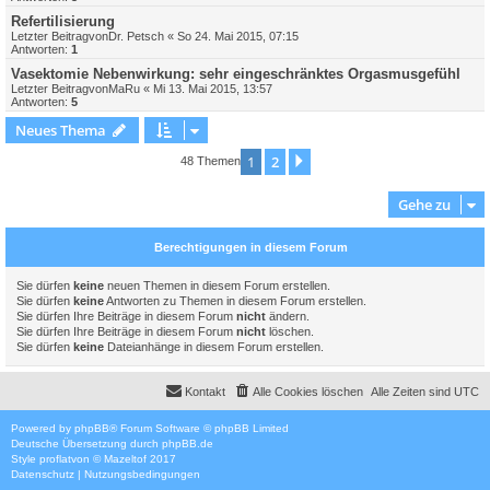
Refertilisierung
Letzter Beitragvon
Dr. Petsch
«
So 24. Mai 2015, 07:15
Antworten:
1
Vasektomie Nebenwirkung: sehr eingeschränktes Orgasmusgefühl
Letzter Beitragvon
MaRu
«
Mi 13. Mai 2015, 13:57
Antworten:
5
Neues Thema
1
2
Nächste
48 Themen
Gehe zu
Berechtigungen in diesem Forum
Sie dürfen
keine
neuen Themen in diesem Forum erstellen.
Sie dürfen
keine
Antworten zu Themen in diesem Forum erstellen.
Sie dürfen Ihre Beiträge in diesem Forum
nicht
ändern.
Sie dürfen Ihre Beiträge in diesem Forum
nicht
löschen.
Sie dürfen
keine
Dateianhänge in diesem Forum erstellen.
Kontakt
Alle Cookies löschen
Alle Zeiten sind
UTC
Powered by
phpBB
® Forum Software © phpBB Limited
Deutsche Übersetzung durch
phpBB.de
Style
proflat
von ©
Mazeltof
2017
Datenschutz
|
Nutzungsbedingungen