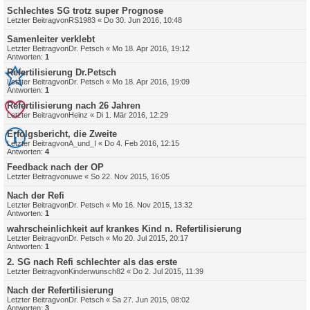
Schlechtes SG trotz super Prognose
Letzter Beitragvon
RS1983
«
Do 30. Jun 2016, 10:48
Samenleiter verklebt
Letzter Beitragvon
Dr. Petsch
«
Mo 18. Apr 2016, 19:12
Antworten:
1
Refertilisierung Dr.Petsch
Letzter Beitragvon
Dr. Petsch
«
Mo 18. Apr 2016, 19:09
Antworten:
1
Refertilisierung nach 26 Jahren
Letzter Beitragvon
Heinz
«
Di 1. Mär 2016, 12:29
Erfolgsbericht, die Zweite
Letzter Beitragvon
A_und_I
«
Do 4. Feb 2016, 12:15
Antworten:
4
Feedback nach der OP
Letzter Beitragvon
uwe
«
So 22. Nov 2015, 16:05
Nach der Refi
Letzter Beitragvon
Dr. Petsch
«
Mo 16. Nov 2015, 13:32
Antworten:
1
wahrscheinlichkeit auf krankes Kind n. Refertilisierung
Letzter Beitragvon
Dr. Petsch
«
Mo 20. Jul 2015, 20:17
Antworten:
1
2. SG nach Refi schlechter als das erste
Letzter Beitragvon
Kinderwunsch82
«
Do 2. Jul 2015, 11:39
Nach der Refertilisierung
Letzter Beitragvon
Dr. Petsch
«
Sa 27. Jun 2015, 08:02
Antworten:
3