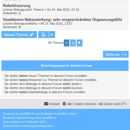
Refertilisierung
Letzter Beitragvon
Dr. Petsch
«
So 24. Mai 2015, 07:15
Antworten:
1
Vasektomie Nebenwirkung: sehr eingeschränktes Orgasmusgefühl
Letzter Beitragvon
MaRu
«
Mi 13. Mai 2015, 13:57
Antworten:
5
Neues Thema
1
2
Nächste
48 Themen
Gehe zu
Berechtigungen in diesem Forum
Sie dürfen
keine
neuen Themen in diesem Forum erstellen.
Sie dürfen
keine
Antworten zu Themen in diesem Forum erstellen.
Sie dürfen Ihre Beiträge in diesem Forum
nicht
ändern.
Sie dürfen Ihre Beiträge in diesem Forum
nicht
löschen.
Sie dürfen
keine
Dateianhänge in diesem Forum erstellen.
Kontakt
Alle Cookies löschen
Alle Zeiten sind
UTC
Powered by
phpBB
® Forum Software © phpBB Limited
Deutsche Übersetzung durch
phpBB.de
Style
proflat
von ©
Mazeltof
2017
Datenschutz
|
Nutzungsbedingungen