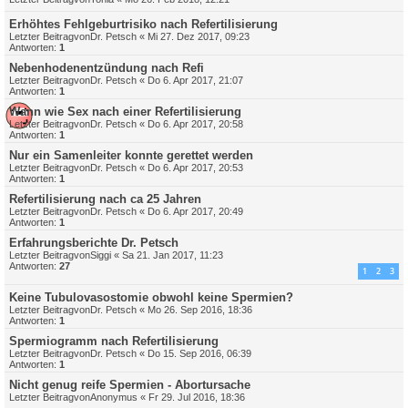
Erhöhtes Fehlgeburtrisiko nach Refertilisierung
Letzter Beitragvon
Dr. Petsch
«
Mi 27. Dez 2017, 09:23
Antworten:
1
Nebenhodenentzündung nach Refi
Letzter Beitragvon
Dr. Petsch
«
Do 6. Apr 2017, 21:07
Antworten:
1
Wann wie Sex nach einer Refertilisierung
Letzter Beitragvon
Dr. Petsch
«
Do 6. Apr 2017, 20:58
Antworten:
1
Nur ein Samenleiter konnte gerettet werden
Letzter Beitragvon
Dr. Petsch
«
Do 6. Apr 2017, 20:53
Antworten:
1
Refertilisierung nach ca 25 Jahren
Letzter Beitragvon
Dr. Petsch
«
Do 6. Apr 2017, 20:49
Antworten:
1
Erfahrungsberichte Dr. Petsch
Letzter Beitragvon
Siggi
«
Sa 21. Jan 2017, 11:23
Antworten:
27
1
2
3
Keine Tubulovasostomie obwohl keine Spermien?
Letzter Beitragvon
Dr. Petsch
«
Mo 26. Sep 2016, 18:36
Antworten:
1
Spermiogramm nach Refertilisierung
Letzter Beitragvon
Dr. Petsch
«
Do 15. Sep 2016, 06:39
Antworten:
1
Nicht genug reife Spermien - Abortursache
Letzter Beitragvon
Anonymus
«
Fr 29. Jul 2016, 18:36