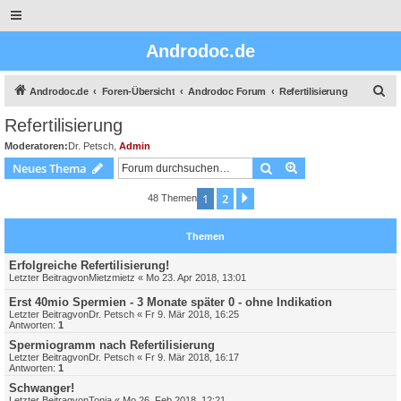
Androdoc.de
S
Androdoc.de
Foren-Übersicht
Androdoc Forum
Refertilisierung
u
Refertilisierung
c
Moderatoren:
Dr. Petsch
,
Admin
h
Suche
Erweiterte Suche
Neues Thema
e
1
2
Nächste
48 Themen
Themen
Erfolgreiche Refertilisierung!
Letzter Beitragvon
Mietzmietz
«
Mo 23. Apr 2018, 13:01
Erst 40mio Spermien - 3 Monate später 0 - ohne Indikation
Letzter Beitragvon
Dr. Petsch
«
Fr 9. Mär 2018, 16:25
Antworten:
1
Spermiogramm nach Refertilisierung
Letzter Beitragvon
Dr. Petsch
«
Fr 9. Mär 2018, 16:17
Antworten:
1
Schwanger!
Letzter Beitragvon
Tonia
«
Mo 26. Feb 2018, 12:21