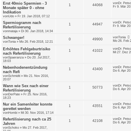
Erst 40mio Spermien - 3
von
Dr. Pets
1
44068
Fr 9. Mär 20
Monate später 0 - ohne
Indikation
von
Udo
»
Fr 19. Jan 2018, 07:12
Spermiogramm nach
von
Dr. Pets
1
44947
Fr 9. Mär 20
Refertilisierung
von
mataja
»
Di 30. Jan 2018, 14:34
Schwanger!
von
Tonia
0
49900
Mo 26. Feb 
von
Tonia
»
Mo 26. Feb 2018, 12:21
Erhöhtes Fehlgeburtrisiko
von
Dr. Pets
1
41022
Mi 27. Dez 2
nach Refertilisierung
von
Spaeranza
»
Do 20. Jul 2017,
18:03
Nebenhodenentzündung
von
Dr. Pets
1
43400
Do 6. Apr 20
nach Refi
von
Schmidti
»
Mo 21. Nov 2016,
20:07
Wann wie Sex nach einer
von
Dr. Pets
1
50773
Do 6. Apr 20
Refertilisierung
von
DerPate
»
Fr 25. Nov 2016,
18:23
Nur ein Samenleiter konnte
von
Dr. Pets
1
43551
Do 6. Apr 20
gerettet werden
von
Hombi
»
Mi 30. Nov 2016, 17:14
Refertilisierung nach ca 25
von
Dr. Pets
1
42108
Do 6. Apr 20
Jahren
von
Schoko
»
Mo 27. Feb 2017,