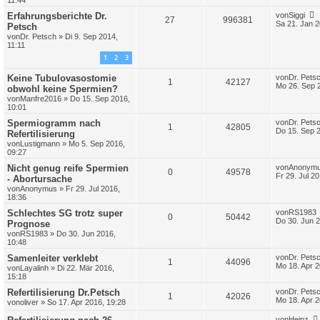
11:44
Erfahrungsberichte Dr.
von
Siggi
27
996381
Sa 21. Jan 2
Petsch
von
Dr. Petsch
»
Di 9. Sep 2014,
11:11
1
2
3
Keine Tubulovasostomie
von
Dr. Pets
1
42127
Mo 26. Sep 
obwohl keine Spermien?
von
Manfre2016
»
Do 15. Sep 2016,
10:01
Spermiogramm nach
von
Dr. Pets
1
42805
Do 15. Sep 
Refertilisierung
von
Lustigmann
»
Mo 5. Sep 2016,
09:27
Nicht genug reife Spermien
von
Anonym
0
49578
Fr 29. Jul 2
- Abortursache
von
Anonymus
»
Fr 29. Jul 2016,
18:36
Schlechtes SG trotz super
von
RS1983
0
50442
Do 30. Jun 2
Prognose
von
RS1983
»
Do 30. Jun 2016,
10:48
Samenleiter verklebt
von
Dr. Pets
1
44096
Mo 18. Apr 2
von
Layalinh
»
Di 22. Mär 2016,
15:18
Refertilisierung Dr.Petsch
von
Dr. Pets
1
42026
Mo 18. Apr 2
von
oliver
»
So 17. Apr 2016, 19:28
von
Heinz