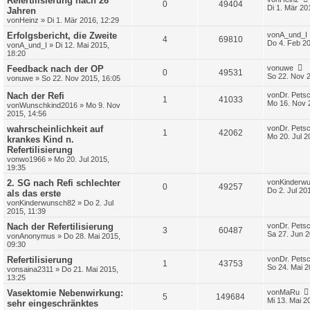
Refertilisierung nach 26
0
49404
Di 1. Mär 20
Jahren
von
Heinz
»
Di 1. Mär 2016, 12:29
Erfolgsbericht, die Zweite
von
A_und_I
4
69810
Do 4. Feb 20
von
A_und_I
»
Di 12. Mai 2015,
18:20
Feedback nach der OP
von
uwe
0
49531
So 22. Nov 
von
uwe
»
So 22. Nov 2015, 16:05
Nach der Refi
von
Dr. Pets
1
41033
Mo 16. Nov 
von
Wunschkind2016
»
Mo 9. Nov
2015, 14:56
wahrscheinlichkeit auf
von
Dr. Pets
1
42062
Mo 20. Jul 2
krankes Kind n.
Refertilisierung
von
wo1966
»
Mo 20. Jul 2015,
19:35
2. SG nach Refi schlechter
von
Kinderw
0
49257
Do 2. Jul 20
als das erste
von
Kinderwunsch82
»
Do 2. Jul
2015, 11:39
Nach der Refertilisierung
von
Dr. Pets
3
60487
Sa 27. Jun 2
von
Anonymus
»
Do 28. Mai 2015,
09:30
Refertilisierung
von
Dr. Pets
1
43753
So 24. Mai 2
von
saina2311
»
Do 21. Mai 2015,
13:25
Vasektomie Nebenwirkung:
von
MaRu
5
149684
Mi 13. Mai 2
sehr eingeschränktes