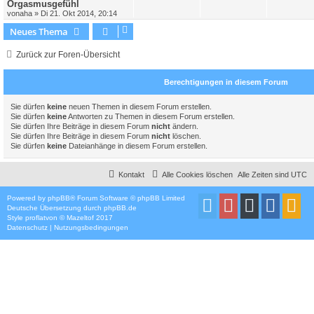
Orgasmusgefühl
von
aha
»
Di 21. Okt 2014, 20:14
Neues Thema
Zurück zur Foren-Übersicht
Berechtigungen in diesem Forum
Sie dürfen
keine
neuen Themen in diesem Forum erstellen.
Sie dürfen
keine
Antworten zu Themen in diesem Forum erstellen.
Sie dürfen Ihre Beiträge in diesem Forum
nicht
ändern.
Sie dürfen Ihre Beiträge in diesem Forum
nicht
löschen.
Sie dürfen
keine
Dateianhänge in diesem Forum erstellen.
Kontakt
Alle Cookies löschen
Alle Zeiten sind
UTC
Powered by
phpBB
® Forum Software © phpBB Limited
Deutsche Übersetzung durch
phpBB.de
Style
proflat
von ©
Mazeltof
2017
Datenschutz
|
Nutzungsbedingungen