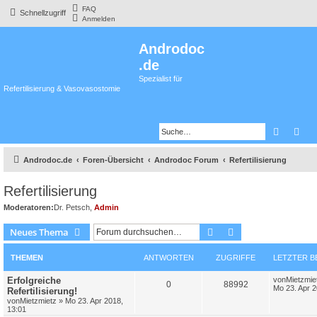
FAQ
Schnellzugriff
Anmelden
Androdoc
.de
Spezialist für
Refertilisierung & Vasovasostomie
Suche
Erw
Androdoc.de
Foren-Übersicht
Androdoc Forum
Refertilisierung
Refertilisierung
Moderatoren:
Dr. Petsch
,
Admin
Suche
Erweiterte Suche
Neues Thema
THEMEN
ANTWORTEN
ZUGRIFFE
LETZTER B
Erfolgreiche
von
Mietzmie
0
88992
Mo 23. Apr 2
Refertilisierung!
von
Mietzmietz
»
Mo 23. Apr 2018,
13:01