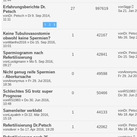
11:44
Erfahrungsberichte Dr.
von
Siggi
27
997619
Sa 21. Jan 2
Petsch
von
Dr. Petsch
»
Di 9. Sep 2014,
11:11
1
2
3
Keine Tubulovasostomie
von
Dr. Pets
1
42167
Mo 26. Sep 
obwohl keine Spermien?
von
Manfre2016
»
Do 15. Sep 2016,
10:01
Spermiogramm nach
von
Dr. Pets
1
42841
Do 15. Sep 
Refertilisierung
von
Lustigmann
»
Mo 5. Sep 2016,
09:27
Nicht genug reife Spermien
von
Anonym
0
49598
Fr 29. Jul 2
- Abortursache
von
Anonymus
»
Fr 29. Jul 2016,
18:36
Schlechtes SG trotz super
von
RS1983
0
50466
Do 30. Jun 2
Prognose
von
RS1983
»
Do 30. Jun 2016,
10:48
Samenleiter verklebt
von
Dr. Pets
1
44133
Mo 18. Apr 2
von
Layalinh
»
Di 22. Mär 2016,
15:18
Refertilisierung Dr.Petsch
von
Dr. Pets
1
42062
Mo 18. Apr 2
von
oliver
»
So 17. Apr 2016, 19:28