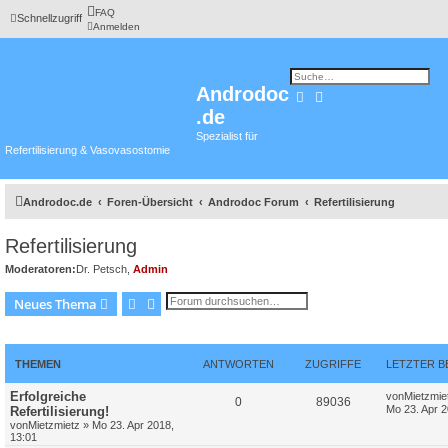
FAQ
Schnellzugriff
Anmelden
Androdoc
Suche
Erweiterte Suche
.de
Spezialist für
Refertilisierung & Vasovasostomie
Androdoc.de
Foren-Übersicht
Androdoc Forum
Refertilisierung
Refertilisierung
Moderatoren:
Dr. Petsch
,
Admin
Suche
Erweiterte Suche
Neues Thema
THEMEN
ANTWORTEN
ZUGRIFFE
LETZTER B
Erfolgreiche
von
Mietzmie
0
89036
Mo 23. Apr 2
Refertilisierung!
von
Mietzmietz
»
Mo 23. Apr 2018,
13:01