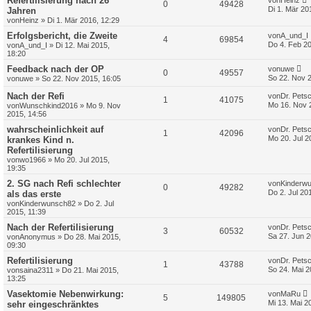
Refertilisierung nach 26
von
Heinz
0
49428
Di 1. Mär 20
Jahren
von
Heinz
»
Di 1. Mär 2016, 12:29
Erfolgsbericht, die Zweite
von
A_und_I
4
69854
Do 4. Feb 20
von
A_und_I
»
Di 12. Mai 2015,
18:20
Feedback nach der OP
von
uwe
0
49557
So 22. Nov 
von
uwe
»
So 22. Nov 2015, 16:05
Nach der Refi
von
Dr. Pets
1
41075
Mo 16. Nov 
von
Wunschkind2016
»
Mo 9. Nov
2015, 14:56
wahrscheinlichkeit auf
von
Dr. Pets
1
42096
Mo 20. Jul 2
krankes Kind n.
Refertilisierung
von
wo1966
»
Mo 20. Jul 2015,
19:35
2. SG nach Refi schlechter
von
Kinderw
0
49282
Do 2. Jul 20
als das erste
von
Kinderwunsch82
»
Do 2. Jul
2015, 11:39
Nach der Refertilisierung
von
Dr. Pets
3
60532
Sa 27. Jun 2
von
Anonymus
»
Do 28. Mai 2015,
09:30
Refertilisierung
von
Dr. Pets
1
43788
So 24. Mai 2
von
saina2311
»
Do 21. Mai 2015,
13:25
Vasektomie Nebenwirkung:
von
MaRu
5
149805
Mi 13. Mai 2
sehr eingeschränktes