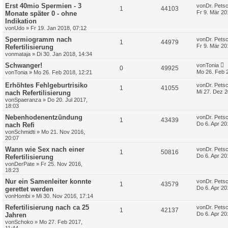
Erst 40mio Spermien - 3
von
Dr. Pets
1
44103
Fr 9. Mär 20
Monate später 0 - ohne
Indikation
von
Udo
»
Fr 19. Jan 2018, 07:12
Spermiogramm nach
von
Dr. Pets
1
44979
Fr 9. Mär 20
Refertilisierung
von
mataja
»
Di 30. Jan 2018, 14:34
Schwanger!
von
Tonia
0
49925
Mo 26. Feb 
von
Tonia
»
Mo 26. Feb 2018, 12:21
Erhöhtes Fehlgeburtrisiko
von
Dr. Pets
1
41055
Mi 27. Dez 2
nach Refertilisierung
von
Spaeranza
»
Do 20. Jul 2017,
18:03
Nebenhodenentzündung
von
Dr. Pets
1
43439
Do 6. Apr 20
nach Refi
von
Schmidti
»
Mo 21. Nov 2016,
20:07
Wann wie Sex nach einer
von
Dr. Pets
1
50816
Do 6. Apr 20
Refertilisierung
von
DerPate
»
Fr 25. Nov 2016,
18:23
Nur ein Samenleiter konnte
von
Dr. Pets
1
43579
Do 6. Apr 20
gerettet werden
von
Hombi
»
Mi 30. Nov 2016, 17:14
Refertilisierung nach ca 25
von
Dr. Pets
1
42137
Do 6. Apr 20
Jahren
von
Schoko
»
Mo 27. Feb 2017,