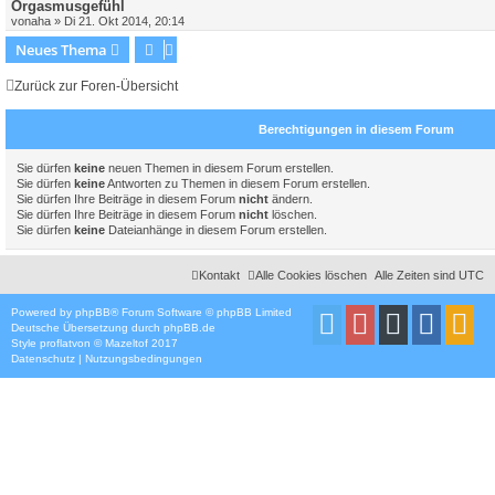
Orgasmusgefühl
von
aha
»
Di 21. Okt 2014, 20:14
Neues Thema
Zurück zur Foren-Übersicht
Berechtigungen in diesem Forum
Sie dürfen
keine
neuen Themen in diesem Forum erstellen.
Sie dürfen
keine
Antworten zu Themen in diesem Forum erstellen.
Sie dürfen Ihre Beiträge in diesem Forum
nicht
ändern.
Sie dürfen Ihre Beiträge in diesem Forum
nicht
löschen.
Sie dürfen
keine
Dateianhänge in diesem Forum erstellen.
Kontakt
Alle Cookies löschen
Alle Zeiten sind
UTC
Powered by
phpBB
® Forum Software © phpBB Limited
Deutsche Übersetzung durch
phpBB.de
Style
proflat
von ©
Mazeltof
2017
Datenschutz
|
Nutzungsbedingungen