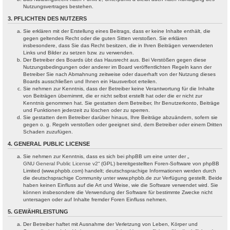
Nutzungsvertrages bestehen.
3. PFLICHTEN DES NUTZERS
Sie erklären mit der Erstellung eines Beitrags, dass er keine Inhalte enthält, die
gegen geltendes Recht oder die guten Sitten verstoßen. Sie erklären
insbesondere, dass Sie das Recht besitzen, die in Ihren Beiträgen verwendeten
Links und Bilder zu setzen bzw. zu verwenden.
Der Betreiber des Boards übt das Hausrecht aus. Bei Verstößen gegen diese
Nutzungsbedingungen oder anderer im Board veröffentlichten Regeln kann der
Betreiber Sie nach Abmahnung zeitweise oder dauerhaft von der Nutzung dieses
Boards ausschließen und Ihnen ein Hausverbot erteilen.
Sie nehmen zur Kenntnis, dass der Betreiber keine Verantwortung für die Inhalte
von Beiträgen übernimmt, die er nicht selbst erstellt hat oder die er nicht zur
Kenntnis genommen hat. Sie gestatten dem Betreiber, Ihr Benutzerkonto, Beiträge
und Funktionen jederzeit zu löschen oder zu sperren.
Sie gestatten dem Betreiber darüber hinaus, Ihre Beiträge abzuändern, sofern sie
gegen o. g. Regeln verstoßen oder geeignet sind, dem Betreiber oder einem Dritten
Schaden zuzufügen.
4. GENERAL PUBLIC LICENSE
Sie nehmen zur Kenntnis, dass es sich bei phpBB um eine unter der „
GNU General Public License v2
“ (GPL) bereitgestellten Foren-Software von phpBB
Limited (www.phpbb.com) handelt; deutschsprachige Informationen werden durch
die deutschsprachige Community unter www.phpbb.de zur Verfügung gestellt. Beide
haben keinen Einfluss auf die Art und Weise, wie die Software verwendet wird. Sie
können insbesondere die Verwendung der Software für bestimmte Zwecke nicht
untersagen oder auf Inhalte fremder Foren Einfluss nehmen.
5. GEWÄHRLEISTUNG
Der Betreiber haftet mit Ausnahme der Verletzung von Leben, Körper und