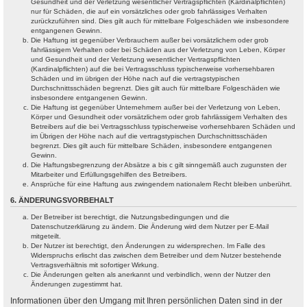
Gesundheit und der Verletzung wesentlicher Vertragspflichten (Kardinalpflichten)
nur für Schäden, die auf ein vorsätzliches oder grob fahrlässiges Verhalten
zurückzuführen sind. Dies gilt auch für mittelbare Folgeschäden wie insbesondere
entgangenen Gewinn.
Die Haftung ist gegenüber Verbrauchern außer bei vorsätzlichem oder grob
fahrlässigem Verhalten oder bei Schäden aus der Verletzung von Leben, Körper
und Gesundheit und der Verletzung wesentlicher Vertragspflichten
(Kardinalpflichten) auf die bei Vertragsschluss typischerweise vorhersehbaren
Schäden und im übrigen der Höhe nach auf die vertragstypischen
Durchschnittsschäden begrenzt. Dies gilt auch für mittelbare Folgeschäden wie
insbesondere entgangenen Gewinn.
Die Haftung ist gegenüber Unternehmern außer bei der Verletzung von Leben,
Körper und Gesundheit oder vorsätzlichem oder grob fahrlässigem Verhalten des
Betreibers auf die bei Vertragsschluss typischerweise vorhersehbaren Schäden und
im Übrigen der Höhe nach auf die vertragstypischen Durchschnittsschäden
begrenzt. Dies gilt auch für mittelbare Schäden, insbesondere entgangenen
Gewinn.
Die Haftungsbegrenzung der Absätze a bis c gilt sinngemäß auch zugunsten der
Mitarbeiter und Erfüllungsgehilfen des Betreibers.
Ansprüche für eine Haftung aus zwingendem nationalem Recht bleiben unberührt.
6. ÄNDERUNGSVORBEHALT
Der Betreiber ist berechtigt, die Nutzungsbedingungen und die
Datenschutzerklärung zu ändern. Die Änderung wird dem Nutzer per E-Mail
mitgeteilt.
Der Nutzer ist berechtigt, den Änderungen zu widersprechen. Im Falle des
Widerspruchs erlischt das zwischen dem Betreiber und dem Nutzer bestehende
Vertragsverhältnis mit sofortiger Wirkung.
Die Änderungen gelten als anerkannt und verbindlich, wenn der Nutzer den
Änderungen zugestimmt hat.
Informationen über den Umgang mit Ihren persönlichen Daten sind in der