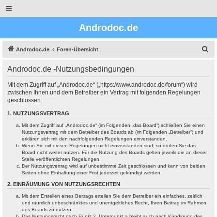
Androdoc.de
S
Androdoc.de
Foren-Übersicht
u
Androdoc.de -Nutzungsbedingungen
c
h
Mit dem Zugriff auf „Androdoc.de“ („https://www.androdoc.de/forum“) wird
zwischen Ihnen und dem Betreiber ein Vertrag mit folgenden Regelungen
e
geschlossen:
1. NUTZUNGSVERTRAG
Mit dem Zugriff auf „Androdoc.de“ (im Folgenden „das Board“) schließen Sie einen
Nutzungsvertrag mit dem Betreiber des Boards ab (im Folgenden „Betreiber“) und
erklären sich mit den nachfolgenden Regelungen einverstanden.
Wenn Sie mit diesen Regelungen nicht einverstanden sind, so dürfen Sie das
Board nicht weiter nutzen. Für die Nutzung des Boards gelten jeweils die an dieser
Stelle veröffentlichten Regelungen.
Der Nutzungsvertrag wird auf unbestimmte Zeit geschlossen und kann von beiden
Seiten ohne Einhaltung einer Frist jederzeit gekündigt werden.
2. EINRÄUMUNG VON NUTZUNGSRECHTEN
Mit dem Erstellen eines Beitrags erteilen Sie dem Betreiber ein einfaches, zeitlich
und räumlich unbeschränktes und unentgeltliches Recht, Ihren Beitrag im Rahmen
des Boards zu nutzen.
Das Nutzungsrecht nach Punkt 2, Unterpunkt a bleibt auch nach Kündigung des