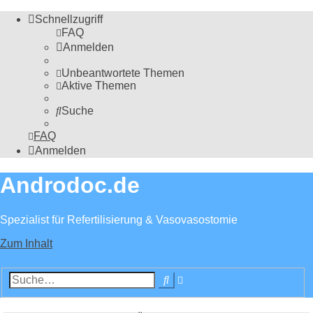
Schnellzugriff
FAQ
Anmelden
Unbeantwortete Themen
Aktive Themen
Suche
FAQ
Anmelden
Androdoc.de
Spezialist für Refertilisierung & Vasovasostomie
Zum Inhalt
Erweiterte
Suche
Suche