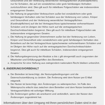
Gesundheit und der Verletzung wesentlicher Vertragspflichten (Kardinalpflichten)
nur für Schäden, die auf ein vorsätzliches oder grob fahrlässiges Verhalten
zurückzuführen sind. Dies gilt auch für mittelbare Folgeschäden wie insbesondere
entgangenen Gewinn.
Die Haftung ist gegenüber Verbrauchern außer bei vorsätzlichem oder grob
fahrlässigem Verhalten oder bei Schäden aus der Verletzung von Leben, Körper
und Gesundheit und der Verletzung wesentlicher Vertragspflichten
(Kardinalpflichten) auf die bei Vertragsschluss typischerweise vorhersehbaren
Schäden und im übrigen der Höhe nach auf die vertragstypischen
Durchschnittsschäden begrenzt. Dies gilt auch für mittelbare Folgeschäden wie
insbesondere entgangenen Gewinn.
Die Haftung ist gegenüber Unternehmern außer bei der Verletzung von Leben,
Körper und Gesundheit oder vorsätzlichem oder grob fahrlässigem Verhalten des
Betreibers auf die bei Vertragsschluss typischerweise vorhersehbaren Schäden und
im Übrigen der Höhe nach auf die vertragstypischen Durchschnittsschäden
begrenzt. Dies gilt auch für mittelbare Schäden, insbesondere entgangenen
Gewinn.
Die Haftungsbegrenzung der Absätze a bis c gilt sinngemäß auch zugunsten der
Mitarbeiter und Erfüllungsgehilfen des Betreibers.
Ansprüche für eine Haftung aus zwingendem nationalem Recht bleiben unberührt.
6. ÄNDERUNGSVORBEHALT
Der Betreiber ist berechtigt, die Nutzungsbedingungen und die
Datenschutzerklärung zu ändern. Die Änderung wird dem Nutzer per E-Mail
mitgeteilt.
Der Nutzer ist berechtigt, den Änderungen zu widersprechen. Im Falle des
Widerspruchs erlischt das zwischen dem Betreiber und dem Nutzer bestehende
Vertragsverhältnis mit sofortiger Wirkung.
Die Änderungen gelten als anerkannt und verbindlich, wenn der Nutzer den
Änderungen zugestimmt hat.
Informationen über den Umgang mit Ihren persönlichen Daten sind in der