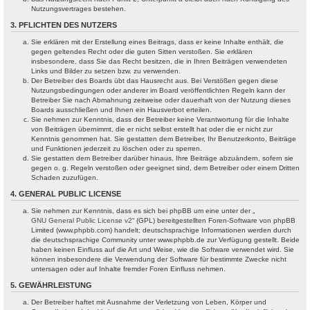
Nutzungsvertrages bestehen.
3. PFLICHTEN DES NUTZERS
Sie erklären mit der Erstellung eines Beitrags, dass er keine Inhalte enthält, die
gegen geltendes Recht oder die guten Sitten verstoßen. Sie erklären
insbesondere, dass Sie das Recht besitzen, die in Ihren Beiträgen verwendeten
Links und Bilder zu setzen bzw. zu verwenden.
Der Betreiber des Boards übt das Hausrecht aus. Bei Verstößen gegen diese
Nutzungsbedingungen oder anderer im Board veröffentlichten Regeln kann der
Betreiber Sie nach Abmahnung zeitweise oder dauerhaft von der Nutzung dieses
Boards ausschließen und Ihnen ein Hausverbot erteilen.
Sie nehmen zur Kenntnis, dass der Betreiber keine Verantwortung für die Inhalte
von Beiträgen übernimmt, die er nicht selbst erstellt hat oder die er nicht zur
Kenntnis genommen hat. Sie gestatten dem Betreiber, Ihr Benutzerkonto, Beiträge
und Funktionen jederzeit zu löschen oder zu sperren.
Sie gestatten dem Betreiber darüber hinaus, Ihre Beiträge abzuändern, sofern sie
gegen o. g. Regeln verstoßen oder geeignet sind, dem Betreiber oder einem Dritten
Schaden zuzufügen.
4. GENERAL PUBLIC LICENSE
Sie nehmen zur Kenntnis, dass es sich bei phpBB um eine unter der „
GNU General Public License v2
“ (GPL) bereitgestellten Foren-Software von phpBB
Limited (www.phpbb.com) handelt; deutschsprachige Informationen werden durch
die deutschsprachige Community unter www.phpbb.de zur Verfügung gestellt. Beide
haben keinen Einfluss auf die Art und Weise, wie die Software verwendet wird. Sie
können insbesondere die Verwendung der Software für bestimmte Zwecke nicht
untersagen oder auf Inhalte fremder Foren Einfluss nehmen.
5. GEWÄHRLEISTUNG
Der Betreiber haftet mit Ausnahme der Verletzung von Leben, Körper und