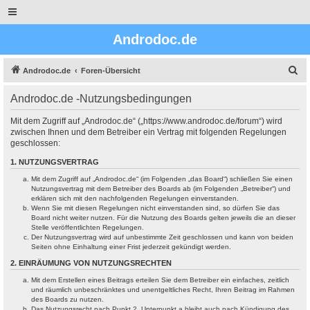
Androdoc.de
S
Androdoc.de
Foren-Übersicht
u
Androdoc.de -Nutzungsbedingungen
c
h
Mit dem Zugriff auf „Androdoc.de“ („https://www.androdoc.de/forum“) wird
zwischen Ihnen und dem Betreiber ein Vertrag mit folgenden Regelungen
e
geschlossen:
1. NUTZUNGSVERTRAG
Mit dem Zugriff auf „Androdoc.de“ (im Folgenden „das Board“) schließen Sie einen
Nutzungsvertrag mit dem Betreiber des Boards ab (im Folgenden „Betreiber“) und
erklären sich mit den nachfolgenden Regelungen einverstanden.
Wenn Sie mit diesen Regelungen nicht einverstanden sind, so dürfen Sie das
Board nicht weiter nutzen. Für die Nutzung des Boards gelten jeweils die an dieser
Stelle veröffentlichten Regelungen.
Der Nutzungsvertrag wird auf unbestimmte Zeit geschlossen und kann von beiden
Seiten ohne Einhaltung einer Frist jederzeit gekündigt werden.
2. EINRÄUMUNG VON NUTZUNGSRECHTEN
Mit dem Erstellen eines Beitrags erteilen Sie dem Betreiber ein einfaches, zeitlich
und räumlich unbeschränktes und unentgeltliches Recht, Ihren Beitrag im Rahmen
des Boards zu nutzen.
Das Nutzungsrecht nach Punkt 2, Unterpunkt a bleibt auch nach Kündigung des