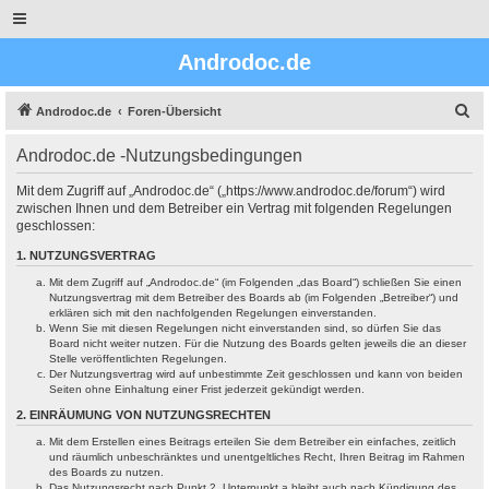
Androdoc.de
S
Androdoc.de
Foren-Übersicht
u
Androdoc.de -Nutzungsbedingungen
c
h
Mit dem Zugriff auf „Androdoc.de“ („https://www.androdoc.de/forum“) wird
zwischen Ihnen und dem Betreiber ein Vertrag mit folgenden Regelungen
e
geschlossen:
1. NUTZUNGSVERTRAG
Mit dem Zugriff auf „Androdoc.de“ (im Folgenden „das Board“) schließen Sie einen
Nutzungsvertrag mit dem Betreiber des Boards ab (im Folgenden „Betreiber“) und
erklären sich mit den nachfolgenden Regelungen einverstanden.
Wenn Sie mit diesen Regelungen nicht einverstanden sind, so dürfen Sie das
Board nicht weiter nutzen. Für die Nutzung des Boards gelten jeweils die an dieser
Stelle veröffentlichten Regelungen.
Der Nutzungsvertrag wird auf unbestimmte Zeit geschlossen und kann von beiden
Seiten ohne Einhaltung einer Frist jederzeit gekündigt werden.
2. EINRÄUMUNG VON NUTZUNGSRECHTEN
Mit dem Erstellen eines Beitrags erteilen Sie dem Betreiber ein einfaches, zeitlich
und räumlich unbeschränktes und unentgeltliches Recht, Ihren Beitrag im Rahmen
des Boards zu nutzen.
Das Nutzungsrecht nach Punkt 2, Unterpunkt a bleibt auch nach Kündigung des