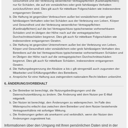
Gesundheit und der Verletzung wesentlicher Vertragspflichten (Kardinalpflichten)
nur für Schäden, die auf ein vorsätzliches oder grob fahrlässiges Verhalten
zurückzuführen sind. Dies gilt auch für mittelbare Folgeschäden wie insbesondere
entgangenen Gewinn.
Die Haftung ist gegenüber Verbrauchern außer bei vorsätzlichem oder grob
fahrlässigem Verhalten oder bei Schäden aus der Verletzung von Leben, Körper
und Gesundheit und der Verletzung wesentlicher Vertragspflichten
(Kardinalpflichten) auf die bei Vertragsschluss typischerweise vorhersehbaren
Schäden und im übrigen der Höhe nach auf die vertragstypischen
Durchschnittsschäden begrenzt. Dies gilt auch für mittelbare Folgeschäden wie
insbesondere entgangenen Gewinn.
Die Haftung ist gegenüber Unternehmern außer bei der Verletzung von Leben,
Körper und Gesundheit oder vorsätzlichem oder grob fahrlässigem Verhalten des
Betreibers auf die bei Vertragsschluss typischerweise vorhersehbaren Schäden und
im Übrigen der Höhe nach auf die vertragstypischen Durchschnittsschäden
begrenzt. Dies gilt auch für mittelbare Schäden, insbesondere entgangenen
Gewinn.
Die Haftungsbegrenzung der Absätze a bis c gilt sinngemäß auch zugunsten der
Mitarbeiter und Erfüllungsgehilfen des Betreibers.
Ansprüche für eine Haftung aus zwingendem nationalem Recht bleiben unberührt.
6. ÄNDERUNGSVORBEHALT
Der Betreiber ist berechtigt, die Nutzungsbedingungen und die
Datenschutzerklärung zu ändern. Die Änderung wird dem Nutzer per E-Mail
mitgeteilt.
Der Nutzer ist berechtigt, den Änderungen zu widersprechen. Im Falle des
Widerspruchs erlischt das zwischen dem Betreiber und dem Nutzer bestehende
Vertragsverhältnis mit sofortiger Wirkung.
Die Änderungen gelten als anerkannt und verbindlich, wenn der Nutzer den
Änderungen zugestimmt hat.
Informationen über den Umgang mit Ihren persönlichen Daten sind in der