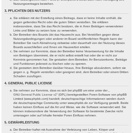
Nutzungsvertrages bestehen.
3. PFLICHTEN DES NUTZERS
Sie erklären mit der Erstellung eines Beitrags, dass er keine Inhalte enthält, die
gegen geltendes Recht oder die guten Sitten verstoßen. Sie erklären
insbesondere, dass Sie das Recht besitzen, die in Ihren Beiträgen verwendeten
Links und Bilder zu setzen bzw. zu verwenden.
Der Betreiber des Boards übt das Hausrecht aus. Bei Verstößen gegen diese
Nutzungsbedingungen oder anderer im Board veröffentlichten Regeln kann der
Betreiber Sie nach Abmahnung zeitweise oder dauerhaft von der Nutzung dieses
Boards ausschließen und Ihnen ein Hausverbot erteilen.
Sie nehmen zur Kenntnis, dass der Betreiber keine Verantwortung für die Inhalte
von Beiträgen übernimmt, die er nicht selbst erstellt hat oder die er nicht zur
Kenntnis genommen hat. Sie gestatten dem Betreiber, Ihr Benutzerkonto, Beiträge
und Funktionen jederzeit zu löschen oder zu sperren.
Sie gestatten dem Betreiber darüber hinaus, Ihre Beiträge abzuändern, sofern sie
gegen o. g. Regeln verstoßen oder geeignet sind, dem Betreiber oder einem Dritten
Schaden zuzufügen.
4. GENERAL PUBLIC LICENSE
Sie nehmen zur Kenntnis, dass es sich bei phpBB um eine unter der „
GNU General Public License v2
“ (GPL) bereitgestellten Foren-Software von phpBB
Limited (www.phpbb.com) handelt; deutschsprachige Informationen werden durch
die deutschsprachige Community unter www.phpbb.de zur Verfügung gestellt. Beide
haben keinen Einfluss auf die Art und Weise, wie die Software verwendet wird. Sie
können insbesondere die Verwendung der Software für bestimmte Zwecke nicht
untersagen oder auf Inhalte fremder Foren Einfluss nehmen.
5. GEWÄHRLEISTUNG
Der Betreiber haftet mit Ausnahme der Verletzung von Leben, Körper und