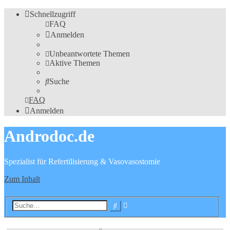
Schnellzugriff
FAQ
Anmelden
Unbeantwortete Themen
Aktive Themen
Suche
FAQ
Anmelden
Androdoc.de
Spezialist für Refertilisierung & Vasovasostomie
Zum Inhalt
Erweiterte
Suche
Suche