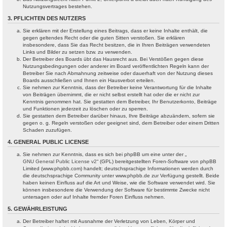
Nutzungsvertrages bestehen.
3. PFLICHTEN DES NUTZERS
Sie erklären mit der Erstellung eines Beitrags, dass er keine Inhalte enthält, die
gegen geltendes Recht oder die guten Sitten verstoßen. Sie erklären
insbesondere, dass Sie das Recht besitzen, die in Ihren Beiträgen verwendeten
Links und Bilder zu setzen bzw. zu verwenden.
Der Betreiber des Boards übt das Hausrecht aus. Bei Verstößen gegen diese
Nutzungsbedingungen oder anderer im Board veröffentlichten Regeln kann der
Betreiber Sie nach Abmahnung zeitweise oder dauerhaft von der Nutzung dieses
Boards ausschließen und Ihnen ein Hausverbot erteilen.
Sie nehmen zur Kenntnis, dass der Betreiber keine Verantwortung für die Inhalte
von Beiträgen übernimmt, die er nicht selbst erstellt hat oder die er nicht zur
Kenntnis genommen hat. Sie gestatten dem Betreiber, Ihr Benutzerkonto, Beiträge
und Funktionen jederzeit zu löschen oder zu sperren.
Sie gestatten dem Betreiber darüber hinaus, Ihre Beiträge abzuändern, sofern sie
gegen o. g. Regeln verstoßen oder geeignet sind, dem Betreiber oder einem Dritten
Schaden zuzufügen.
4. GENERAL PUBLIC LICENSE
Sie nehmen zur Kenntnis, dass es sich bei phpBB um eine unter der „
GNU General Public License v2
“ (GPL) bereitgestellten Foren-Software von phpBB
Limited (www.phpbb.com) handelt; deutschsprachige Informationen werden durch
die deutschsprachige Community unter www.phpbb.de zur Verfügung gestellt. Beide
haben keinen Einfluss auf die Art und Weise, wie die Software verwendet wird. Sie
können insbesondere die Verwendung der Software für bestimmte Zwecke nicht
untersagen oder auf Inhalte fremder Foren Einfluss nehmen.
5. GEWÄHRLEISTUNG
Der Betreiber haftet mit Ausnahme der Verletzung von Leben, Körper und