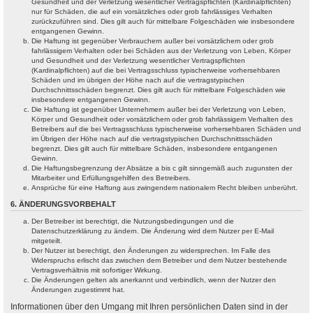
Gesundheit und der Verletzung wesentlicher Vertragspflichten (Kardinalpflichten)
nur für Schäden, die auf ein vorsätzliches oder grob fahrlässiges Verhalten
zurückzuführen sind. Dies gilt auch für mittelbare Folgeschäden wie insbesondere
entgangenen Gewinn.
Die Haftung ist gegenüber Verbrauchern außer bei vorsätzlichem oder grob
fahrlässigem Verhalten oder bei Schäden aus der Verletzung von Leben, Körper
und Gesundheit und der Verletzung wesentlicher Vertragspflichten
(Kardinalpflichten) auf die bei Vertragsschluss typischerweise vorhersehbaren
Schäden und im übrigen der Höhe nach auf die vertragstypischen
Durchschnittsschäden begrenzt. Dies gilt auch für mittelbare Folgeschäden wie
insbesondere entgangenen Gewinn.
Die Haftung ist gegenüber Unternehmern außer bei der Verletzung von Leben,
Körper und Gesundheit oder vorsätzlichem oder grob fahrlässigem Verhalten des
Betreibers auf die bei Vertragsschluss typischerweise vorhersehbaren Schäden und
im Übrigen der Höhe nach auf die vertragstypischen Durchschnittsschäden
begrenzt. Dies gilt auch für mittelbare Schäden, insbesondere entgangenen
Gewinn.
Die Haftungsbegrenzung der Absätze a bis c gilt sinngemäß auch zugunsten der
Mitarbeiter und Erfüllungsgehilfen des Betreibers.
Ansprüche für eine Haftung aus zwingendem nationalem Recht bleiben unberührt.
6. ÄNDERUNGSVORBEHALT
Der Betreiber ist berechtigt, die Nutzungsbedingungen und die
Datenschutzerklärung zu ändern. Die Änderung wird dem Nutzer per E-Mail
mitgeteilt.
Der Nutzer ist berechtigt, den Änderungen zu widersprechen. Im Falle des
Widerspruchs erlischt das zwischen dem Betreiber und dem Nutzer bestehende
Vertragsverhältnis mit sofortiger Wirkung.
Die Änderungen gelten als anerkannt und verbindlich, wenn der Nutzer den
Änderungen zugestimmt hat.
Informationen über den Umgang mit Ihren persönlichen Daten sind in der