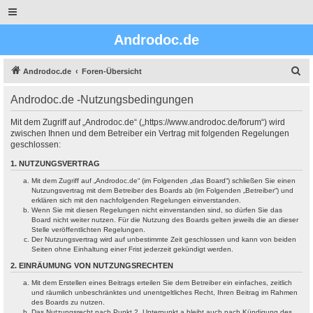
Androdoc.de
S
Androdoc.de
Foren-Übersicht
u
Androdoc.de -Nutzungsbedingungen
c
h
Mit dem Zugriff auf „Androdoc.de“ („https://www.androdoc.de/forum“) wird
zwischen Ihnen und dem Betreiber ein Vertrag mit folgenden Regelungen
e
geschlossen:
1. NUTZUNGSVERTRAG
Mit dem Zugriff auf „Androdoc.de“ (im Folgenden „das Board“) schließen Sie einen
Nutzungsvertrag mit dem Betreiber des Boards ab (im Folgenden „Betreiber“) und
erklären sich mit den nachfolgenden Regelungen einverstanden.
Wenn Sie mit diesen Regelungen nicht einverstanden sind, so dürfen Sie das
Board nicht weiter nutzen. Für die Nutzung des Boards gelten jeweils die an dieser
Stelle veröffentlichten Regelungen.
Der Nutzungsvertrag wird auf unbestimmte Zeit geschlossen und kann von beiden
Seiten ohne Einhaltung einer Frist jederzeit gekündigt werden.
2. EINRÄUMUNG VON NUTZUNGSRECHTEN
Mit dem Erstellen eines Beitrags erteilen Sie dem Betreiber ein einfaches, zeitlich
und räumlich unbeschränktes und unentgeltliches Recht, Ihren Beitrag im Rahmen
des Boards zu nutzen.
Das Nutzungsrecht nach Punkt 2, Unterpunkt a bleibt auch nach Kündigung des