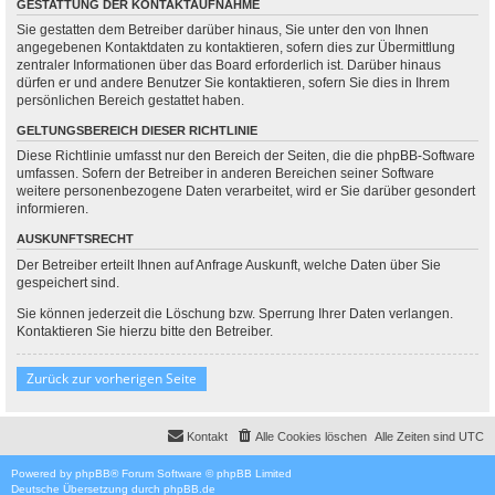
GESTATTUNG DER KONTAKTAUFNAHME
Sie gestatten dem Betreiber darüber hinaus, Sie unter den von Ihnen
angegebenen Kontaktdaten zu kontaktieren, sofern dies zur Übermittlung
zentraler Informationen über das Board erforderlich ist. Darüber hinaus
dürfen er und andere Benutzer Sie kontaktieren, sofern Sie dies in Ihrem
persönlichen Bereich gestattet haben.
GELTUNGSBEREICH DIESER RICHTLINIE
Diese Richtlinie umfasst nur den Bereich der Seiten, die die phpBB-Software
umfassen. Sofern der Betreiber in anderen Bereichen seiner Software
weitere personenbezogene Daten verarbeitet, wird er Sie darüber gesondert
informieren.
AUSKUNFTSRECHT
Der Betreiber erteilt Ihnen auf Anfrage Auskunft, welche Daten über Sie
gespeichert sind.
Sie können jederzeit die Löschung bzw. Sperrung Ihrer Daten verlangen.
Kontaktieren Sie hierzu bitte den Betreiber.
Zurück zur vorherigen Seite
Kontakt
Alle Cookies löschen
Alle Zeiten sind
UTC
Powered by
phpBB
® Forum Software © phpBB Limited
Deutsche Übersetzung durch
phpBB.de