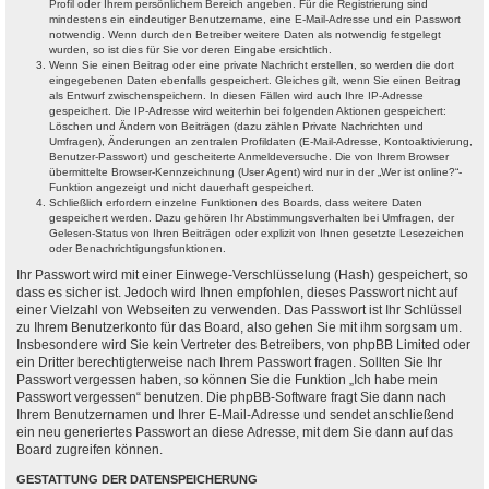
Profil oder Ihrem persönlichem Bereich angeben. Für die Registrierung sind
mindestens ein eindeutiger Benutzername, eine E-Mail-Adresse und ein Passwort
notwendig. Wenn durch den Betreiber weitere Daten als notwendig festgelegt
wurden, so ist dies für Sie vor deren Eingabe ersichtlich.
Wenn Sie einen Beitrag oder eine private Nachricht erstellen, so werden die dort
eingegebenen Daten ebenfalls gespeichert. Gleiches gilt, wenn Sie einen Beitrag
als Entwurf zwischenspeichern. In diesen Fällen wird auch Ihre IP-Adresse
gespeichert. Die IP-Adresse wird weiterhin bei folgenden Aktionen gespeichert:
Löschen und Ändern von Beiträgen (dazu zählen Private Nachrichten und
Umfragen), Änderungen an zentralen Profildaten (E-Mail-Adresse, Kontoaktivierung,
Benutzer-Passwort) und gescheiterte Anmeldeversuche. Die von Ihrem Browser
übermittelte Browser-Kennzeichnung (User Agent) wird nur in der „Wer ist online?“-
Funktion angezeigt und nicht dauerhaft gespeichert.
Schließlich erfordern einzelne Funktionen des Boards, dass weitere Daten
gespeichert werden. Dazu gehören Ihr Abstimmungsverhalten bei Umfragen, der
Gelesen-Status von Ihren Beiträgen oder explizit von Ihnen gesetzte Lesezeichen
oder Benachrichtigungsfunktionen.
Ihr Passwort wird mit einer Einwege-Verschlüsselung (Hash) gespeichert, so
dass es sicher ist. Jedoch wird Ihnen empfohlen, dieses Passwort nicht auf
einer Vielzahl von Webseiten zu verwenden. Das Passwort ist Ihr Schlüssel
zu Ihrem Benutzerkonto für das Board, also gehen Sie mit ihm sorgsam um.
Insbesondere wird Sie kein Vertreter des Betreibers, von phpBB Limited oder
ein Dritter berechtigterweise nach Ihrem Passwort fragen. Sollten Sie Ihr
Passwort vergessen haben, so können Sie die Funktion „Ich habe mein
Passwort vergessen“ benutzen. Die phpBB-Software fragt Sie dann nach
Ihrem Benutzernamen und Ihrer E-Mail-Adresse und sendet anschließend
ein neu generiertes Passwort an diese Adresse, mit dem Sie dann auf das
Board zugreifen können.
GESTATTUNG DER DATENSPEICHERUNG