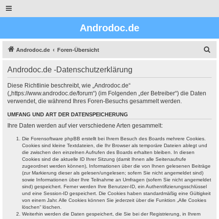
Androdoc.de
S
Androdoc.de
Foren-Übersicht
u
Androdoc.de -Datenschutzerklärung
c
h
Diese Richtlinie beschreibt, wie „Androdoc.de“
(„https://www.androdoc.de/forum“) (im Folgenden „der Betreiber“) die Daten
e
verwendet, die während Ihres Foren-Besuchs gesammelt werden.
UMFANG UND ART DER DATENSPEICHERUNG
Ihre Daten werden auf vier verschiedene Arten gesammelt:
Die Forensoftware phpBB erstellt bei Ihrem Besuch des Boards mehrere Cookies.
Cookies sind kleine Textdateien, die Ihr Browser als temporäre Dateien ablegt und
die zwischen den einzelnen Aufrufen des Boards erhalten bleiben. In diesen
Cookies sind die aktuelle ID Ihrer Sitzung (damit Ihnen alle Seitenaufrufe
zugeordnet werden können), Informationen über die von Ihnen gelesenen Beiträge
(zur Markierung dieser als gelesen/ungelesen; sofern Sie nicht angemeldet sind)
sowie Informationen über Ihre Teilnahme an Umfragen (sofern Sie nicht angemeldet
sind) gespeichert. Ferner werden Ihre Benutzer-ID, ein Authentifizierungsschlüssel
und eine Session-ID gespeichert. Die Cookies haben standardmäßig eine Gültigkeit
von einem Jahr. Alle Cookies können Sie jederzeit über die Funktion „Alle Cookies
löschen“ löschen.
Weiterhin werden die Daten gespeichert, die Sie bei der Registrierung, in Ihrem