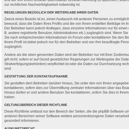
und der von Ihrem Browser übermittelter Browser-Kennung zu speichern, sofer
zur rechtlichen Nachverfolgbarkeit notwendig ist.
REGELUNGEN BEZÜGLICH DER WEITERGABE IHRER DATEN
Zweck eines Boards ist es, einen Austausch mit anderen Personen zu ermöglich
bewusst, dass die Daten Ihres Profils und die von Ihnen erstellten Beiträge im I
Der Betreiber kann jedoch festlegen, dass einzelne Informationen nur für einen
B. andere registrierte Benutzer, Administratoren etc.) zugänglich sind. Wenn S
Sie nach entsprechenden Informationen im Forum oder kontaktieren Sie den Bet
Ihrem Profil ist dabei jedoch nur für den Betreiber und von ihm beauftragte Per
zugänglich.
Andere als die oben genannten Daten wird der Betreiber nur mit Ihrer Zustimmu
gilt nicht, sofern er auf Grund gesetzlicher Regelungen zur Weitergabe der Daten
Strafverfolgungsbehörden) verpflichtet ist oder die Daten zur Durchsetzung recht
sind.
GESTATTUNG DER KONTAKTAUFNAHME
Sie gestatten dem Betreiber darüber hinaus, Sie unter den von Ihnen angegeb
kontaktieren, sofern dies zur Übermittlung zentraler Informationen über das Boar
hinaus dürfen er und andere Benutzer Sie kontaktieren, sofern Sie dies in Ihrem
haben.
GELTUNGSBEREICH DIESER RICHTLINIE
Diese Richtlinie umfasst nur den Bereich der Seiten, die die phpBB-Software um
anderen Bereichen seiner Software weitere personenbezogene Daten verarbeite
gesondert informieren.
AUSKUNFTSRECHT