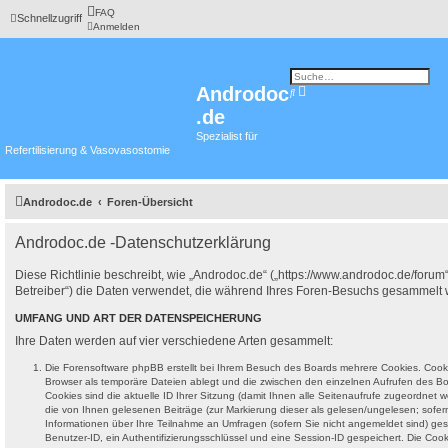
FAQ
Schnellzugriff
Anmelden
Androdoc
E
S
r
u
.de
w
c
e
h
i
Spezialist für
e
t
Refertilisierung & Vasovasostomie
e
r
t
e
S
Androdoc.de
Foren-Übersicht
u
c
h
Androdoc.de -Datenschutzerklärung
e
Diese Richtlinie beschreibt, wie „Androdoc.de“ („https://www.androdoc.de/forum
Betreiber“) die Daten verwendet, die während Ihres Foren-Besuchs gesammelt
UMFANG UND ART DER DATENSPEICHERUNG
Ihre Daten werden auf vier verschiedene Arten gesammelt:
Die Forensoftware phpBB erstellt bei Ihrem Besuch des Boards mehrere Cookies. Cookie
Browser als temporäre Dateien ablegt und die zwischen den einzelnen Aufrufen des Boa
Cookies sind die aktuelle ID Ihrer Sitzung (damit Ihnen alle Seitenaufrufe zugeordnet
die von Ihnen gelesenen Beiträge (zur Markierung dieser als gelesen/ungelesen; sofer
Informationen über Ihre Teilnahme an Umfragen (sofern Sie nicht angemeldet sind) ges
Benutzer-ID, ein Authentifizierungsschlüssel und eine Session-ID gespeichert. Die Co