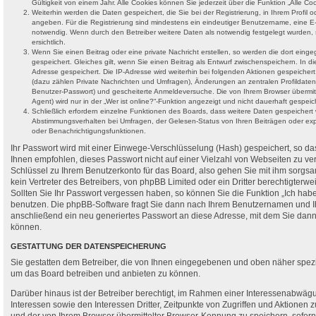
Gültigkeit von einem Jahr. Alle Cookies können Sie jederzeit über die Funktion „Alle Co
Weiterhin werden die Daten gespeichert, die Sie bei der Registrierung, in Ihrem Profil 
angeben. Für die Registrierung sind mindestens ein eindeutiger Benutzername, eine E
notwendig. Wenn durch den Betreiber weitere Daten als notwendig festgelegt wurden, s
ersichtlich.
Wenn Sie einen Beitrag oder eine private Nachricht erstellen, so werden die dort ein
gespeichert. Gleiches gilt, wenn Sie einen Beitrag als Entwurf zwischenspeichern. In di
Adresse gespeichert. Die IP-Adresse wird weiterhin bei folgenden Aktionen gespeiche
(dazu zählen Private Nachrichten und Umfragen), Änderungen an zentralen Profildaten 
Benutzer-Passwort) und gescheiterte Anmeldeversuche. Die von Ihrem Browser übermi
Agent) wird nur in der „Wer ist online?“-Funktion angezeigt und nicht dauerhaft gespeic
Schließlich erfordern einzelne Funktionen des Boards, dass weitere Daten gespeicher
Abstimmungsverhalten bei Umfragen, der Gelesen-Status von Ihren Beiträgen oder exp
oder Benachrichtigungsfunktionen.
Ihr Passwort wird mit einer Einwege-Verschlüsselung (Hash) gespeichert, so das
Ihnen empfohlen, dieses Passwort nicht auf einer Vielzahl von Webseiten zu ve
Schlüssel zu Ihrem Benutzerkonto für das Board, also gehen Sie mit ihm sorgs
kein Vertreter des Betreibers, von phpBB Limited oder ein Dritter berechtigterw
Sollten Sie Ihr Passwort vergessen haben, so können Sie die Funktion „Ich ha
benutzen. Die phpBB-Software fragt Sie dann nach Ihrem Benutzernamen und I
anschließend ein neu generiertes Passwort an diese Adresse, mit dem Sie dann
können.
GESTATTUNG DER DATENSPEICHERUNG
Sie gestatten dem Betreiber, die von Ihnen eingegebenen und oben näher spezif
um das Board betreiben und anbieten zu können.
Darüber hinaus ist der Betreiber berechtigt, im Rahmen einer Interessenabwäg
Interessen sowie den Interessen Dritter, Zeitpunkte von Zugriffen und Aktionen