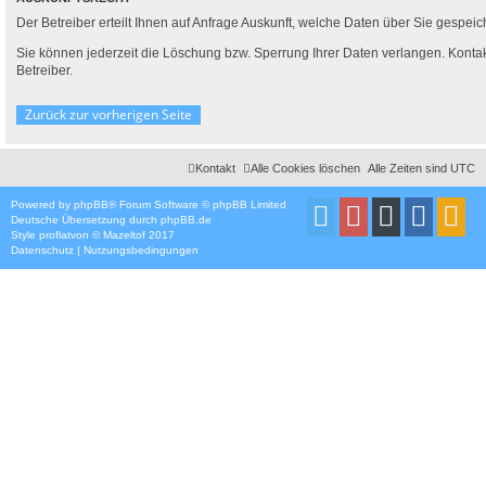
Der Betreiber erteilt Ihnen auf Anfrage Auskunft, welche Daten über Sie gespeich
Sie können jederzeit die Löschung bzw. Sperrung Ihrer Daten verlangen. Kontakt
Betreiber.
Zurück zur vorherigen Seite
Kontakt
Alle Cookies löschen
Alle Zeiten sind
UTC
Powered by
phpBB
® Forum Software © phpBB Limited
Deutsche Übersetzung durch
phpBB.de
Style
proflat
von ©
Mazeltof
2017
Datenschutz
|
Nutzungsbedingungen