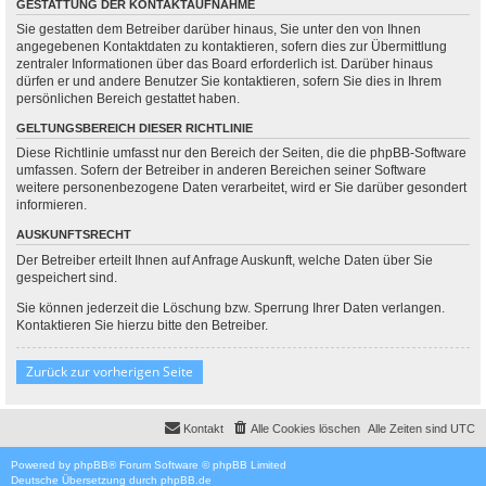
GESTATTUNG DER KONTAKTAUFNAHME
Sie gestatten dem Betreiber darüber hinaus, Sie unter den von Ihnen
angegebenen Kontaktdaten zu kontaktieren, sofern dies zur Übermittlung
zentraler Informationen über das Board erforderlich ist. Darüber hinaus
dürfen er und andere Benutzer Sie kontaktieren, sofern Sie dies in Ihrem
persönlichen Bereich gestattet haben.
GELTUNGSBEREICH DIESER RICHTLINIE
Diese Richtlinie umfasst nur den Bereich der Seiten, die die phpBB-Software
umfassen. Sofern der Betreiber in anderen Bereichen seiner Software
weitere personenbezogene Daten verarbeitet, wird er Sie darüber gesondert
informieren.
AUSKUNFTSRECHT
Der Betreiber erteilt Ihnen auf Anfrage Auskunft, welche Daten über Sie
gespeichert sind.
Sie können jederzeit die Löschung bzw. Sperrung Ihrer Daten verlangen.
Kontaktieren Sie hierzu bitte den Betreiber.
Zurück zur vorherigen Seite
Kontakt
Alle Cookies löschen
Alle Zeiten sind
UTC
Powered by
phpBB
® Forum Software © phpBB Limited
Deutsche Übersetzung durch
phpBB.de