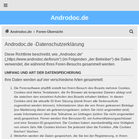
Androdoc.de
S
Androdoc.de
Foren-Übersicht
u
Androdoc.de -Datenschutzerklärung
c
h
Diese Richtlinie beschreibt, wie „Androdoc.de“
(„https://www.androdoc.de/forum“) (im Folgenden „der Betreiber“) die Daten
e
verwendet, die während Ihres Foren-Besuchs gesammelt werden.
UMFANG UND ART DER DATENSPEICHERUNG
Ihre Daten werden auf vier verschiedene Arten gesammelt:
Die Forensoftware phpBB erstellt bei Ihrem Besuch des Boards mehrere Cookies.
Cookies sind kleine Textdateien, die Ihr Browser als temporäre Dateien ablegt und
die zwischen den einzelnen Aufrufen des Boards erhalten bleiben. In diesen
Cookies sind die aktuelle ID Ihrer Sitzung (damit Ihnen alle Seitenaufrufe
zugeordnet werden können), Informationen über die von Ihnen gelesenen Beiträge
(zur Markierung dieser als gelesen/ungelesen; sofern Sie nicht angemeldet sind)
sowie Informationen über Ihre Teilnahme an Umfragen (sofern Sie nicht angemeldet
sind) gespeichert. Ferner werden Ihre Benutzer-ID, ein Authentifizierungsschlüssel
und eine Session-ID gespeichert. Die Cookies haben standardmäßig eine Gültigkeit
von einem Jahr. Alle Cookies können Sie jederzeit über die Funktion „Alle Cookies
löschen“ löschen.
Weiterhin werden die Daten gespeichert, die Sie bei der Registrierung, in Ihrem