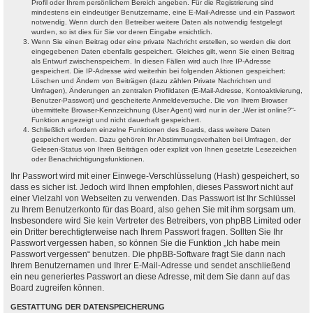
Profil oder Ihrem persönlichem Bereich angeben. Für die Registrierung sind
mindestens ein eindeutiger Benutzername, eine E-Mail-Adresse und ein Passwort
notwendig. Wenn durch den Betreiber weitere Daten als notwendig festgelegt
wurden, so ist dies für Sie vor deren Eingabe ersichtlich.
Wenn Sie einen Beitrag oder eine private Nachricht erstellen, so werden die dort
eingegebenen Daten ebenfalls gespeichert. Gleiches gilt, wenn Sie einen Beitrag
als Entwurf zwischenspeichern. In diesen Fällen wird auch Ihre IP-Adresse
gespeichert. Die IP-Adresse wird weiterhin bei folgenden Aktionen gespeichert:
Löschen und Ändern von Beiträgen (dazu zählen Private Nachrichten und
Umfragen), Änderungen an zentralen Profildaten (E-Mail-Adresse, Kontoaktivierung,
Benutzer-Passwort) und gescheiterte Anmeldeversuche. Die von Ihrem Browser
übermittelte Browser-Kennzeichnung (User Agent) wird nur in der „Wer ist online?“-
Funktion angezeigt und nicht dauerhaft gespeichert.
Schließlich erfordern einzelne Funktionen des Boards, dass weitere Daten
gespeichert werden. Dazu gehören Ihr Abstimmungsverhalten bei Umfragen, der
Gelesen-Status von Ihren Beiträgen oder explizit von Ihnen gesetzte Lesezeichen
oder Benachrichtigungsfunktionen.
Ihr Passwort wird mit einer Einwege-Verschlüsselung (Hash) gespeichert, so
dass es sicher ist. Jedoch wird Ihnen empfohlen, dieses Passwort nicht auf
einer Vielzahl von Webseiten zu verwenden. Das Passwort ist Ihr Schlüssel
zu Ihrem Benutzerkonto für das Board, also gehen Sie mit ihm sorgsam um.
Insbesondere wird Sie kein Vertreter des Betreibers, von phpBB Limited oder
ein Dritter berechtigterweise nach Ihrem Passwort fragen. Sollten Sie Ihr
Passwort vergessen haben, so können Sie die Funktion „Ich habe mein
Passwort vergessen“ benutzen. Die phpBB-Software fragt Sie dann nach
Ihrem Benutzernamen und Ihrer E-Mail-Adresse und sendet anschließend
ein neu generiertes Passwort an diese Adresse, mit dem Sie dann auf das
Board zugreifen können.
GESTATTUNG DER DATENSPEICHERUNG