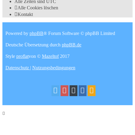
Alle Zeiten sind
UTC
Alle Cookies löschen
Kontakt
Powered by
phpBB
® Forum Software © phpBB Limited
Deutsche Übersetzung durch
phpBB.de
Style
proflat
von ©
Mazeltof
2017
Datenschutz
|
Nutzungsbedingungen