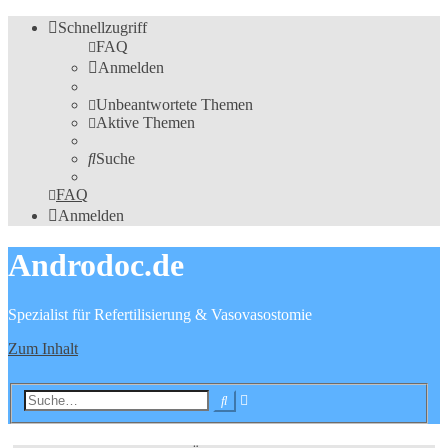
Schnellzugriff
FAQ
Anmelden
Unbeantwortete Themen
Aktive Themen
Suche
FAQ
Anmelden
Androdoc.de
Spezialist für Refertilisierung & Vasovasostomie
Zum Inhalt
Erweiterte
Suche
Suche