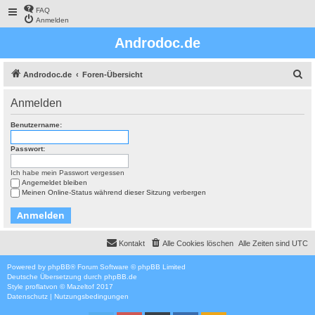
FAQ
Anmelden
Androdoc.de
S
Androdoc.de
Foren-Übersicht
u
Anmelden
c
h
Benutzername:
e
Passwort:
Ich habe mein Passwort vergessen
Angemeldet bleiben
Meinen Online-Status während dieser Sitzung verbergen
Kontakt
Alle Cookies löschen
Alle Zeiten sind
UTC
Powered by
phpBB
® Forum Software © phpBB Limited
Deutsche Übersetzung durch
phpBB.de
Style
proflat
von ©
Mazeltof
2017
Datenschutz
|
Nutzungsbedingungen