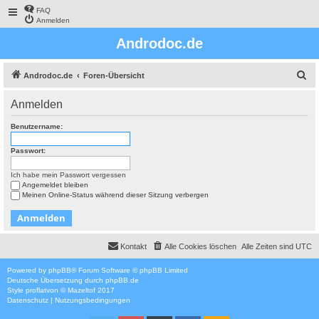
FAQ
Anmelden
Androdoc.de
S
Androdoc.de
Foren-Übersicht
u
Anmelden
c
h
Benutzername:
e
Passwort:
Ich habe mein Passwort vergessen
Angemeldet bleiben
Meinen Online-Status während dieser Sitzung verbergen
Kontakt
Alle Cookies löschen
Alle Zeiten sind
UTC
Powered by
phpBB
® Forum Software © phpBB Limited
Deutsche Übersetzung durch
phpBB.de
Style
proflat
von ©
Mazeltof
2017
Datenschutz
|
Nutzungsbedingungen