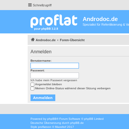
Schnellzugriff
Androdoc.de
Spezialist für Refertilisierung &
Androdoc.de
Foren-Übersicht
Anmelden
Benutzername:
Passwort:
Ich habe mein Passwort vergessen
Angemeldet bleiben
Meinen Online-Status während dieser Sitzung verbergen
Powered by
phpBB
® Forum Software © phpBB Limited
Deutsche Übersetzung durch
phpBB.de
Style
proflat
von ©
Mazeltof
2017