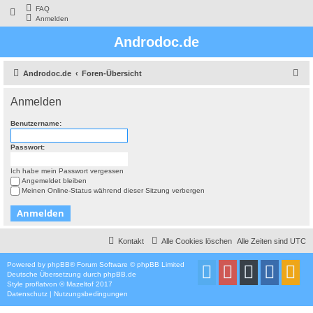
FAQ
Anmelden
Androdoc.de
S
Androdoc.de
Foren-Übersicht
u
Anmelden
c
h
Benutzername:
e
Passwort:
Ich habe mein Passwort vergessen
Angemeldet bleiben
Meinen Online-Status während dieser Sitzung verbergen
Kontakt
Alle Cookies löschen
Alle Zeiten sind
UTC
Powered by
phpBB
® Forum Software © phpBB Limited
Deutsche Übersetzung durch
phpBB.de
Style
proflat
von ©
Mazeltof
2017
Datenschutz
|
Nutzungsbedingungen