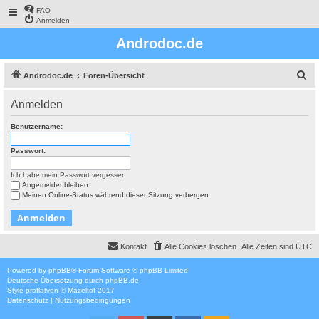
FAQ
Anmelden
Androdoc.de
S
Androdoc.de
Foren-Übersicht
u
Anmelden
c
h
Benutzername:
e
Passwort:
Ich habe mein Passwort vergessen
Angemeldet bleiben
Meinen Online-Status während dieser Sitzung verbergen
Kontakt
Alle Cookies löschen
Alle Zeiten sind
UTC
Powered by
phpBB
® Forum Software © phpBB Limited
Deutsche Übersetzung durch
phpBB.de
Style
proflat
von ©
Mazeltof
2017
Datenschutz
|
Nutzungsbedingungen