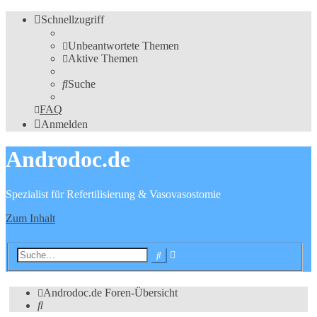
Schnellzugriff
Unbeantwortete Themen
Aktive Themen
Suche
FAQ
Anmelden
Androdoc.de
Spezialist für Refertilisierung & Vasovasostomie
Zum Inhalt
Erweiterte
Suche
Suche
Androdoc.de
Foren-Übersicht
Suche