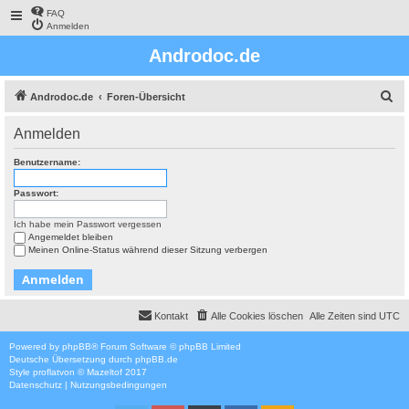
FAQ
Anmelden
Androdoc.de
S
Androdoc.de
Foren-Übersicht
u
Anmelden
c
h
Benutzername:
e
Passwort:
Ich habe mein Passwort vergessen
Angemeldet bleiben
Meinen Online-Status während dieser Sitzung verbergen
Kontakt
Alle Cookies löschen
Alle Zeiten sind
UTC
Powered by
phpBB
® Forum Software © phpBB Limited
Deutsche Übersetzung durch
phpBB.de
Style
proflat
von ©
Mazeltof
2017
Datenschutz
|
Nutzungsbedingungen