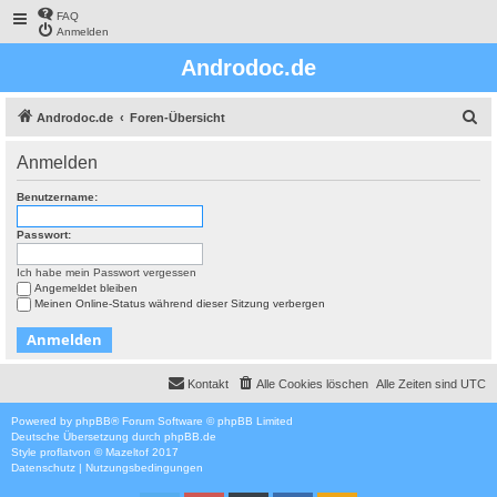
FAQ
Anmelden
Androdoc.de
S
Androdoc.de
Foren-Übersicht
u
Anmelden
c
h
Benutzername:
e
Passwort:
Ich habe mein Passwort vergessen
Angemeldet bleiben
Meinen Online-Status während dieser Sitzung verbergen
Kontakt
Alle Cookies löschen
Alle Zeiten sind
UTC
Powered by
phpBB
® Forum Software © phpBB Limited
Deutsche Übersetzung durch
phpBB.de
Style
proflat
von ©
Mazeltof
2017
Datenschutz
|
Nutzungsbedingungen