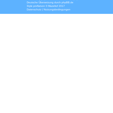
Deutsche Übersetzung durch
phpBB.de
Style
proflat
von ©
Mazeltof
2017
Datenschutz
|
Nutzungsbedingungen