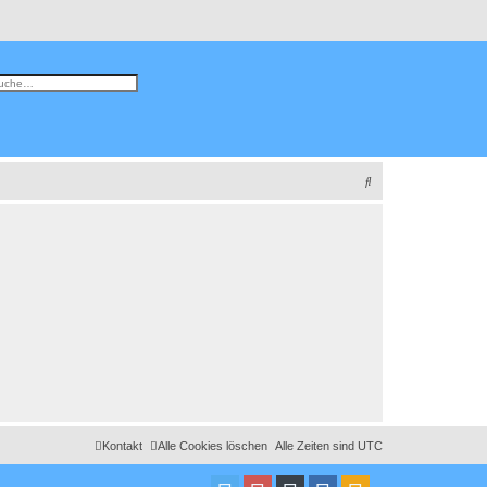
weiterte Suche
S
u
c
h
e
Kontakt
Alle Cookies löschen
Alle Zeiten sind
UTC