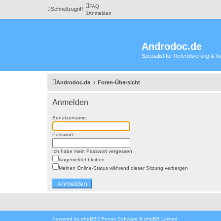
FAQ
Schnellzugriff
Anmelden
Androdoc.de
Spezialist für Refertilisierung &
Androdoc.de
Foren-Übersicht
Anmelden
Benutzername:
Passwort:
Ich habe mein Passwort vergessen
Angemeldet bleiben
Meinen Online-Status während dieser Sitzung verbergen
Powered by
phpBB
® Forum Software © phpBB Limited