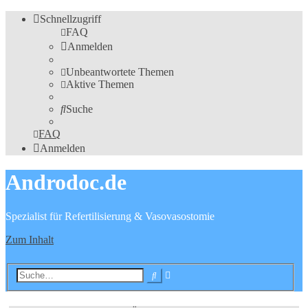
Schnellzugriff
FAQ
Anmelden
Unbeantwortete Themen
Aktive Themen
Suche
FAQ
Anmelden
Androdoc.de
Spezialist für Refertilisierung & Vasovasostomie
Zum Inhalt
Erweiterte
Suche
Suche