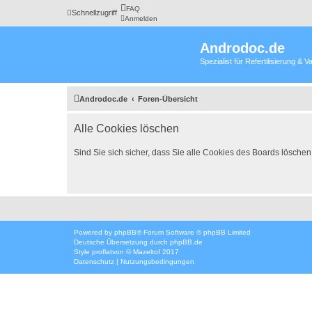
FAQ
Schnellzugriff
Anmelden
Androdoc.de
Spezialist für Refertilisierung &
Androdoc.de
Foren-Übersicht
Alle Cookies löschen
Sind Sie sich sicher, dass Sie alle Cookies des Boards lösche
Powered by
phpBB
® Forum Software © phpBB Limited
Deutsche Übersetzung durch
phpBB.de
Style
proflat
von ©
Mazeltof
2017
Datenschutz
|
Nutzungsbedingungen