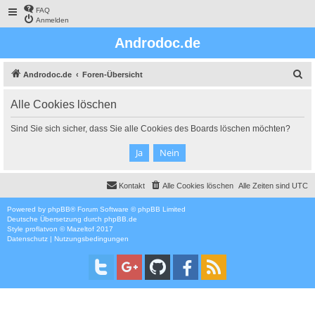
FAQ
Anmelden
Androdoc.de
S
Androdoc.de
Foren-Übersicht
u
Alle Cookies löschen
c
h
Sind Sie sich sicher, dass Sie alle Cookies des Boards löschen möchten?
e
Kontakt
Alle Cookies löschen
Alle Zeiten sind
UTC
Powered by
phpBB
® Forum Software © phpBB Limited
Deutsche Übersetzung durch
phpBB.de
Style
proflat
von ©
Mazeltof
2017
Datenschutz
|
Nutzungsbedingungen