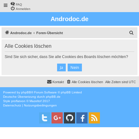
FAQ
Anmelden
Androdoc.de
S
Androdoc.de
Foren-Übersicht
u
Alle Cookies löschen
c
h
Sind Sie sich sicher, dass Sie alle Cookies des Boards löschen möchten?
e
Kontakt
Alle Cookies löschen
Alle Zeiten sind
UTC
Powered by
phpBB
® Forum Software © phpBB Limited
Deutsche Übersetzung durch
phpBB.de
Style
proflat
von ©
Mazeltof
2017
Datenschutz
|
Nutzungsbedingungen