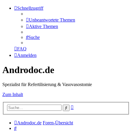
Schnellzugriff
Unbeantwortete Themen
Aktive Themen
Suche
FAQ
Anmelden
Androdoc.de
Spezialist für Refertilisierung & Vasovasostomie
Zum Inhalt
Erweiterte
Suche
Suche
Androdoc.de
Foren-Übersicht
Suche