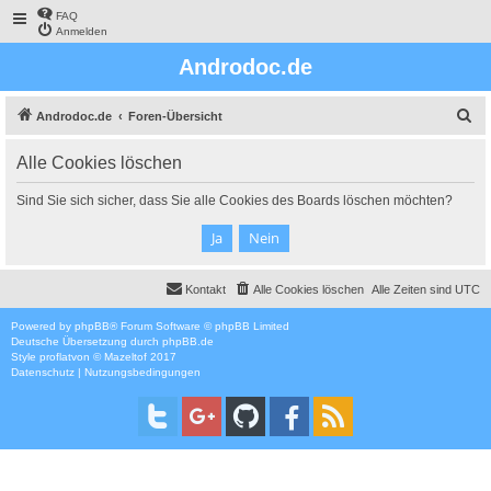
FAQ
Anmelden
Androdoc.de
S
Androdoc.de
Foren-Übersicht
u
Alle Cookies löschen
c
h
Sind Sie sich sicher, dass Sie alle Cookies des Boards löschen möchten?
e
Kontakt
Alle Cookies löschen
Alle Zeiten sind
UTC
Powered by
phpBB
® Forum Software © phpBB Limited
Deutsche Übersetzung durch
phpBB.de
Style
proflat
von ©
Mazeltof
2017
Datenschutz
|
Nutzungsbedingungen