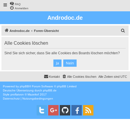
FAQ
Anmelden
Androdoc.de
S
Androdoc.de
Foren-Übersicht
u
Alle Cookies löschen
c
h
Sind Sie sich sicher, dass Sie alle Cookies des Boards löschen möchten?
e
Kontakt
Alle Cookies löschen
Alle Zeiten sind
UTC
Powered by
phpBB
® Forum Software © phpBB Limited
Deutsche Übersetzung durch
phpBB.de
Style
proflat
von ©
Mazeltof
2017
Datenschutz
|
Nutzungsbedingungen