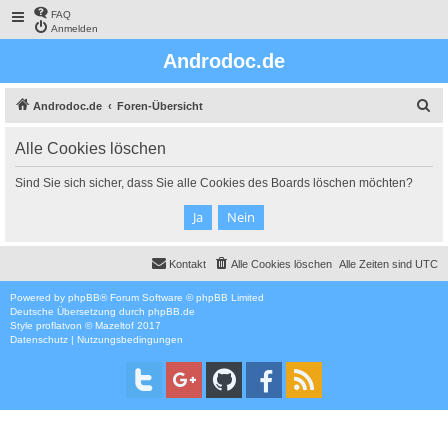
FAQ
Anmelden
Androdoc.de
S
Androdoc.de
Foren-Übersicht
u
Alle Cookies löschen
c
h
Sind Sie sich sicher, dass Sie alle Cookies des Boards löschen möchten?
e
Kontakt
Alle Cookies löschen
Alle Zeiten sind
UTC
Powered by
phpBB
® Forum Software © phpBB Limited
Deutsche Übersetzung durch
phpBB.de
Style
proflat
von ©
Mazeltof
2017
Datenschutz
|
Nutzungsbedingungen