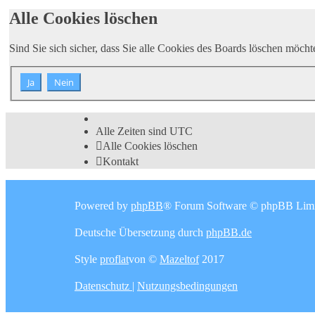
Alle Cookies löschen
Sind Sie sich sicher, dass Sie alle Cookies des Boards löschen möcht
Alle Zeiten sind
UTC
Alle Cookies löschen
Kontakt
Powered by
phpBB
® Forum Software © phpBB Limi
Deutsche Übersetzung durch
phpBB.de
Style
proflat
von ©
Mazeltof
2017
Datenschutz
|
Nutzungsbedingungen