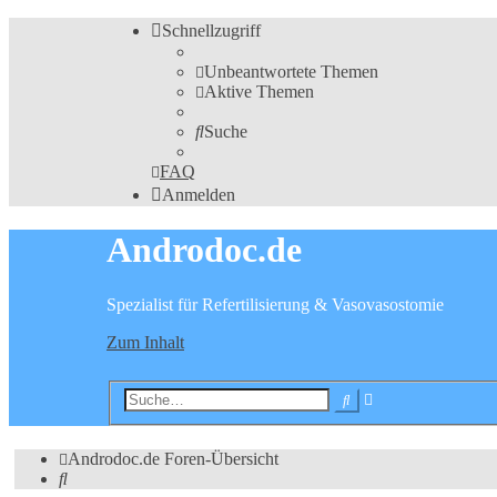
Schnellzugriff
Unbeantwortete Themen
Aktive Themen
Suche
FAQ
Anmelden
Androdoc.de
Spezialist für Refertilisierung & Vasovasostomie
Zum Inhalt
Erweiterte
Suche
Suche
Androdoc.de
Foren-Übersicht
Suche