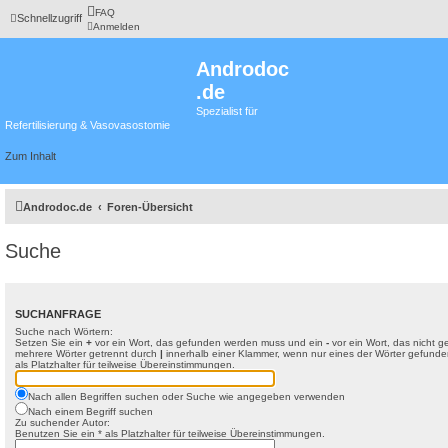
FAQ
Schnellzugriff
Anmelden
Androdoc
.de
Spezialist für
Refertilisierung & Vasovasostomie
Zum Inhalt
Androdoc.de
Foren-Übersicht
Suche
SUCHANFRAGE
Suche nach Wörtern:
Setzen Sie ein
+
vor ein Wort, das gefunden werden muss und ein
-
vor ein Wort, das nicht 
mehrere Wörter getrennt durch
|
innerhalb einer Klammer, wenn nur eines der Wörter gefunde
als Platzhalter für teilweise Übereinstimmungen.
Nach allen Begriffen suchen oder Suche wie angegeben verwenden
Nach einem Begriff suchen
Zu suchender Autor:
Benutzen Sie ein * als Platzhalter für teilweise Übereinstimmungen.