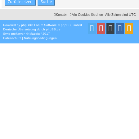
Kontakt
Alle Cookies löschen
Alle Zeiten sind
UTC
Powered by
phpBB
® Forum Software © phpBB Limited
Deutsche Übersetzung durch
phpBB.de
Style
proflat
von ©
Mazeltof
2017
Datenschutz
|
Nutzungsbedingungen