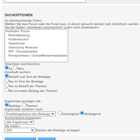
SUCHOPTIONEN
Zu durchsuchende Foren:
Wählen Sie das Forum oder die Foren aus, in denen gesucht werden soll. Unterforen werden 
Sie die Option „Unterforen durchsuchen“ unten nicht deaktivieren.
Unterforen durchsuchen:
Ja
Nein
Innerhalb suchen:
Betreff und Text der Beiträge
Nur im Text der Beiträge
Nur im Betreff der Themen
Nur im ersten Beitrag der Themen
Ergebnisse anzeigen als:
Beiträge
Themen
Ergebnisse sortieren nach:
Aufsteigend
Absteigend
Suchzeitraum begrenzen:
Die ersten:
Zeichen der Beiträge anzeigen