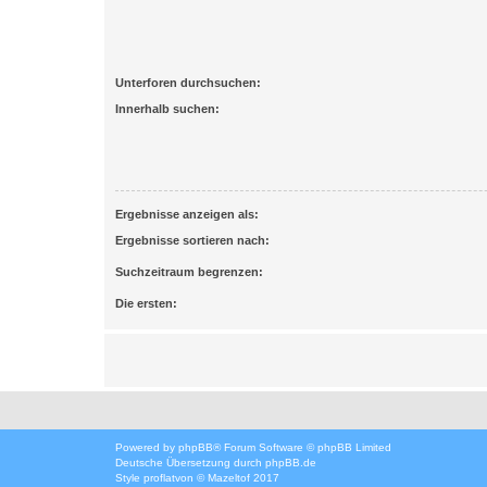
Unterforen durchsuchen:
Innerhalb suchen:
Ergebnisse anzeigen als:
Ergebnisse sortieren nach:
Suchzeitraum begrenzen:
Die ersten:
Powered by
phpBB
® Forum Software © phpBB Limited
Deutsche Übersetzung durch
phpBB.de
Style
proflat
von ©
Mazeltof
2017