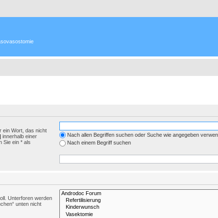
 Vasovasostomie
 ein Wort, das nicht
Nach allen Begriffen suchen oder Suche wie angegeben verwe
|
innerhalb einer
Sie ein * als
Nach einem Begriff suchen
ll. Unterforen werden
uchen“ unten nicht