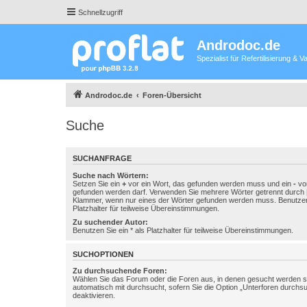
Schnellzugriff
Androdoc.de
Spezialist für Refertilisierung &
Androdoc.de
Foren-Übersicht
Suche
SUCHANFRAGE
Suche nach Wörtern:
Setzen Sie ein
+
vor ein Wort, das gefunden werden muss und ein
-
vor
gefunden werden darf. Verwenden Sie mehrere Wörter getrennt durch
Klammer, wenn nur eines der Wörter gefunden werden muss. Benutzen 
Platzhalter für teilweise Übereinstimmungen.
Zu suchender Autor:
Benutzen Sie ein * als Platzhalter für teilweise Übereinstimmungen.
SUCHOPTIONEN
Zu durchsuchende Foren:
Wählen Sie das Forum oder die Foren aus, in denen gesucht werden so
automatisch mit durchsucht, sofern Sie die Option „Unterforen durchs
deaktivieren.