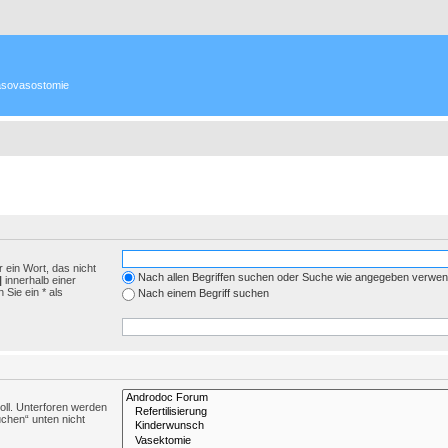
 Vasovasostomie
 ein Wort, das nicht
Nach allen Begriffen suchen oder Suche wie angegeben verwe
|
innerhalb einer
Sie ein * als
Nach einem Begriff suchen
ll. Unterforen werden
uchen“ unten nicht