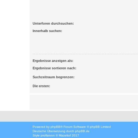
Unterforen durchsuchen:
Innerhalb suchen:
Ergebnisse anzeigen als:
Ergebnisse sortieren nach:
Suchzeitraum begrenzen:
Die ersten:
Powered by
phpBB
® Forum Software © phpBB Limited
Deutsche Übersetzung durch
phpBB.de
Style
proflat
von ©
Mazeltof
2017