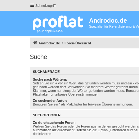
Schnellzugriff
Androdoc.de
Spezialist für Refertilisierung &
Androdoc.de
Foren-Übersicht
Suche
SUCHANFRAGE
Suche nach Wörtern:
Setzen Sie ein
+
vor ein Wort, das gefunden werden muss und ein
-
vor
gefunden werden darf. Verwenden Sie mehrere Wörter getrennt durch
Klammer, wenn nur eines der Wörter gefunden werden muss. Benutzen 
Platzhalter für teilweise Übereinstimmungen.
Zu suchender Autor:
Benutzen Sie ein * als Platzhalter für teilweise Übereinstimmungen.
SUCHOPTIONEN
Zu durchsuchende Foren:
Wählen Sie das Forum oder die Foren aus, in denen gesucht werden so
automatisch mit durchsucht, sofern Sie die Option „Unterforen durchs
deaktivieren.