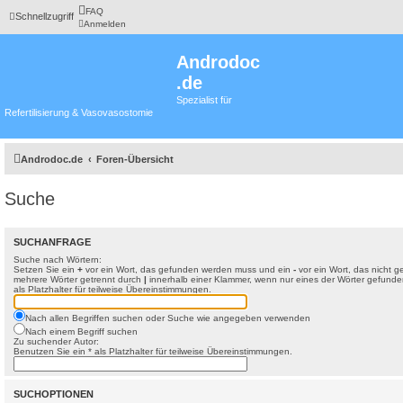
FAQ
Schnellzugriff
Anmelden
Androdoc
.de
Spezialist für
Refertilisierung & Vasovasostomie
Androdoc.de
Foren-Übersicht
Suche
SUCHANFRAGE
Suche nach Wörtern:
Setzen Sie ein
+
vor ein Wort, das gefunden werden muss und ein
-
vor ein Wort, das nicht 
mehrere Wörter getrennt durch
|
innerhalb einer Klammer, wenn nur eines der Wörter gefunde
als Platzhalter für teilweise Übereinstimmungen.
Nach allen Begriffen suchen oder Suche wie angegeben verwenden
Nach einem Begriff suchen
Zu suchender Autor:
Benutzen Sie ein * als Platzhalter für teilweise Übereinstimmungen.
SUCHOPTIONEN