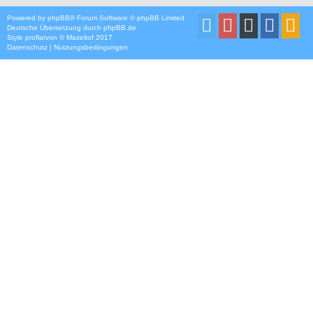
Powered by
phpBB
® Forum Software © phpBB Limited
Deutsche Übersetzung durch
phpBB.de
Style
proflat
von ©
Mazeltof
2017
Datenschutz
|
Nutzungsbedingungen