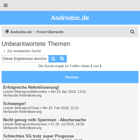
Androdoc.de
S
Androdoc.de
Foren-Übersicht
u
Unbeantwortete Themen
c
Zur erweiterten Suche
h
Suche
Erweiterte Suche
e
Die Suche ergab 14 Treffer •Seite
1
von
1
Themen
Erfolgreiche Refertilisierung!
Letzter Beitragvon
Mietzmietz
«
Mo 23. Apr 2018, 13:01
Verfasstin
Refertilisierung
Schwanger!
Letzter Beitragvon
Tonia
«
Mo 26. Feb 2018, 12:21
Verfasstin
Refertilisierung
Nicht genug reife Spermien - Abortursache
Letzter Beitragvon
Anonymus
«
Fr 29. Jul 2016, 18:36
Verfasstin
Refertilisierung
Schlechtes SG trotz super Prognose