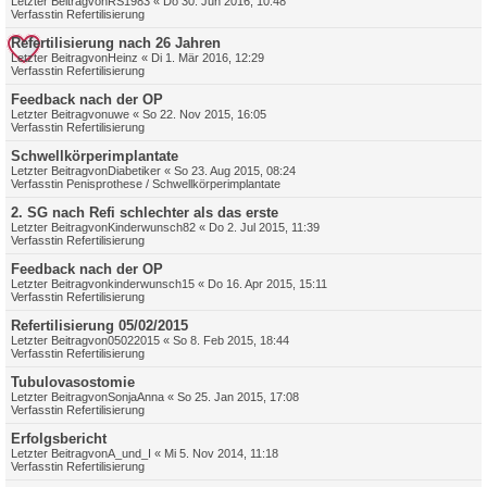
Letzter Beitragvon
RS1983
«
Do 30. Jun 2016, 10:48
Verfasstin
Refertilisierung
Refertilisierung nach 26 Jahren
Letzter Beitragvon
Heinz
«
Di 1. Mär 2016, 12:29
Verfasstin
Refertilisierung
Feedback nach der OP
Letzter Beitragvon
uwe
«
So 22. Nov 2015, 16:05
Verfasstin
Refertilisierung
Schwellkörperimplantate
Letzter Beitragvon
Diabetiker
«
So 23. Aug 2015, 08:24
Verfasstin
Penisprothese / Schwellkörperimplantate
2. SG nach Refi schlechter als das erste
Letzter Beitragvon
Kinderwunsch82
«
Do 2. Jul 2015, 11:39
Verfasstin
Refertilisierung
Feedback nach der OP
Letzter Beitragvon
kinderwunsch15
«
Do 16. Apr 2015, 15:11
Verfasstin
Refertilisierung
Refertilisierung 05/02/2015
Letzter Beitragvon
05022015
«
So 8. Feb 2015, 18:44
Verfasstin
Refertilisierung
Tubulovasostomie
Letzter Beitragvon
SonjaAnna
«
So 25. Jan 2015, 17:08
Verfasstin
Refertilisierung
Erfolgsbericht
Letzter Beitragvon
A_und_I
«
Mi 5. Nov 2014, 11:18
Verfasstin
Refertilisierung