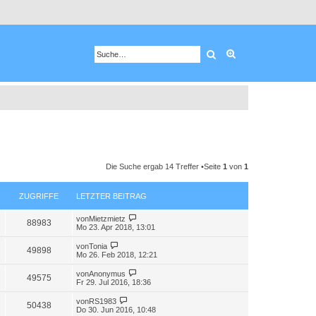
Suche
Erweiterte Suche
Die Suche ergab 14 Treffer •Seite
1
von
1
ZUGRIFFE
LETZTER BEITRAG
von
Mietzmietz
88983
Mo 23. Apr 2018, 13:01
von
Tonia
49898
Mo 26. Feb 2018, 12:21
von
Anonymus
49575
Fr 29. Jul 2016, 18:36
von
RS1983
50438
Do 30. Jun 2016, 10:48