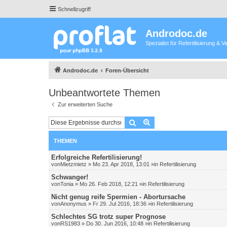
Schnellzugriff
Androdoc.de
Spezialist für Refertilisierung &
Androdoc.de
Foren-Übersicht
Unbeantwortete Themen
Zur erweiterten Suche
Suche
Erweiterte Suche
THEMEN
Erfolgreiche Refertilisierung!
von
Mietzmietz
»
Mo 23. Apr 2018, 13:01
»in
Refertilisierung
Schwanger!
von
Tonia
»
Mo 26. Feb 2018, 12:21
»in
Refertilisierung
Nicht genug reife Spermien - Abortursache
von
Anonymus
»
Fr 29. Jul 2016, 18:36
»in
Refertilisierung
Schlechtes SG trotz super Prognose
von
RS1983
»
Do 30. Jun 2016, 10:48
»in
Refertilisierung