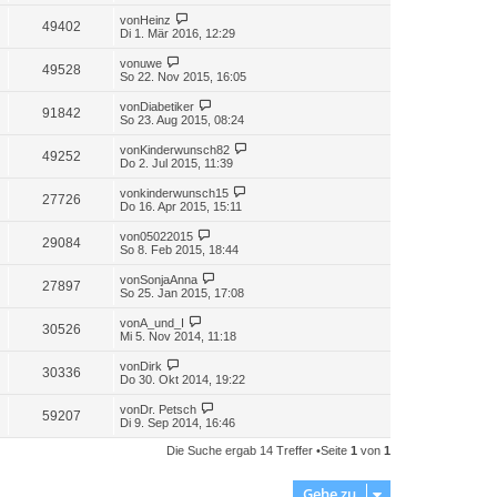
von
Heinz
49402
Di 1. Mär 2016, 12:29
von
uwe
49528
So 22. Nov 2015, 16:05
von
Diabetiker
91842
So 23. Aug 2015, 08:24
von
Kinderwunsch82
49252
Do 2. Jul 2015, 11:39
von
kinderwunsch15
27726
Do 16. Apr 2015, 15:11
von
05022015
29084
So 8. Feb 2015, 18:44
von
SonjaAnna
27897
So 25. Jan 2015, 17:08
von
A_und_I
30526
Mi 5. Nov 2014, 11:18
von
Dirk
30336
Do 30. Okt 2014, 19:22
von
Dr. Petsch
59207
Di 9. Sep 2014, 16:46
Die Suche ergab 14 Treffer •Seite
1
von
1
Gehe zu