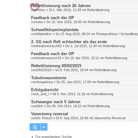
Refertilisierung nach 26 Jahren
von
Heinz
»
Di 1. Mär 2016, 12:29
»in
Refertilisierung
Feedback nach der OP
von
uwe
»
So 22. Nov 2015, 16:05
»in
Refertilisierung
Schwellkörperimplantate
von
Diabetiker
»
So 23. Aug 2015, 08:24
»in
Penisprothese / Schwellkör
2. SG nach Refi schlechter als das erste
von
Kinderwunsch82
»
Do 2. Jul 2015, 11:39
»in
Refertilisierung
Feedback nach der OP
von
kinderwunsch15
»
Do 16. Apr 2015, 15:11
»in
Refertilisierung
Refertilisierung 05/02/2015
von
05022015
»
So 8. Feb 2015, 18:44
»in
Refertilisierung
Tubulovasostomie
von
SonjaAnna
»
So 25. Jan 2015, 17:08
»in
Refertilisierung
Erfolgsbericht
von
A_und_I
»
Mi 5. Nov 2014, 11:18
»in
Refertilisierung
Schwanger nach 5 Jahren
von
Dirk
»
Do 30. Okt 2014, 19:22
»in
Refertilisierung
Vasectomy reversal
von
Dr. Petsch
»
Di 9. Sep 2014, 16:46
»in
Vasectomy Reversal
Zur erweiterten Suche