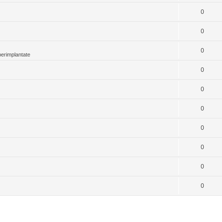
0
0
0
perimplantate
0
0
0
0
0
0
0