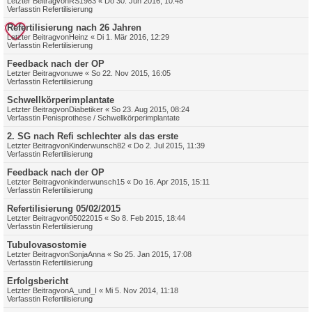
Letzter Beitragvon
RS1983
«
Do 30. Jun 2016, 10:48
Verfasstin
Refertilisierung
Refertilisierung nach 26 Jahren
Letzter Beitragvon
Heinz
«
Di 1. Mär 2016, 12:29
Verfasstin
Refertilisierung
Feedback nach der OP
Letzter Beitragvon
uwe
«
So 22. Nov 2015, 16:05
Verfasstin
Refertilisierung
Schwellkörperimplantate
Letzter Beitragvon
Diabetiker
«
So 23. Aug 2015, 08:24
Verfasstin
Penisprothese / Schwellkörperimplantate
2. SG nach Refi schlechter als das erste
Letzter Beitragvon
Kinderwunsch82
«
Do 2. Jul 2015, 11:39
Verfasstin
Refertilisierung
Feedback nach der OP
Letzter Beitragvon
kinderwunsch15
«
Do 16. Apr 2015, 15:11
Verfasstin
Refertilisierung
Refertilisierung 05/02/2015
Letzter Beitragvon
05022015
«
So 8. Feb 2015, 18:44
Verfasstin
Refertilisierung
Tubulovasostomie
Letzter Beitragvon
SonjaAnna
«
So 25. Jan 2015, 17:08
Verfasstin
Refertilisierung
Erfolgsbericht
Letzter Beitragvon
A_und_I
«
Mi 5. Nov 2014, 11:18
Verfasstin
Refertilisierung