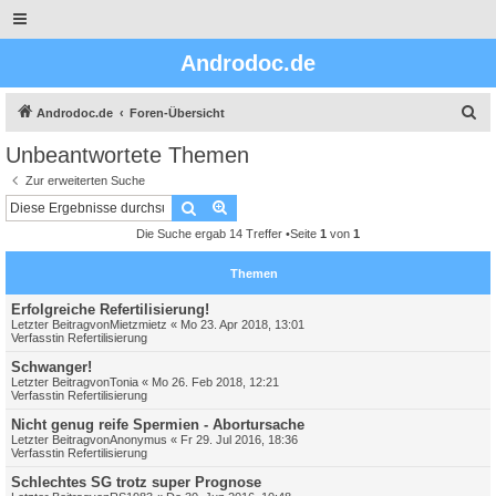
Androdoc.de
S
Androdoc.de
Foren-Übersicht
u
Unbeantwortete Themen
c
Zur erweiterten Suche
h
Suche
Erweiterte Suche
e
Die Suche ergab 14 Treffer •Seite
1
von
1
Themen
Erfolgreiche Refertilisierung!
Letzter Beitragvon
Mietzmietz
«
Mo 23. Apr 2018, 13:01
Verfasstin
Refertilisierung
Schwanger!
Letzter Beitragvon
Tonia
«
Mo 26. Feb 2018, 12:21
Verfasstin
Refertilisierung
Nicht genug reife Spermien - Abortursache
Letzter Beitragvon
Anonymus
«
Fr 29. Jul 2016, 18:36
Verfasstin
Refertilisierung
Schlechtes SG trotz super Prognose