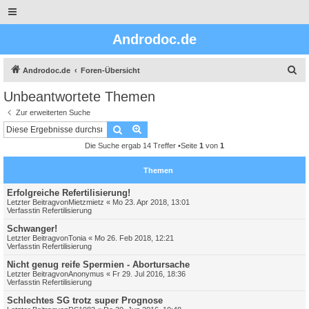
Androdoc.de
S
Androdoc.de
Foren-Übersicht
u
Unbeantwortete Themen
c
Zur erweiterten Suche
h
Suche
Erweiterte Suche
e
Die Suche ergab 14 Treffer •Seite
1
von
1
Themen
Erfolgreiche Refertilisierung!
Letzter Beitragvon
Mietzmietz
«
Mo 23. Apr 2018, 13:01
Verfasstin
Refertilisierung
Schwanger!
Letzter Beitragvon
Tonia
«
Mo 26. Feb 2018, 12:21
Verfasstin
Refertilisierung
Nicht genug reife Spermien - Abortursache
Letzter Beitragvon
Anonymus
«
Fr 29. Jul 2016, 18:36
Verfasstin
Refertilisierung
Schlechtes SG trotz super Prognose