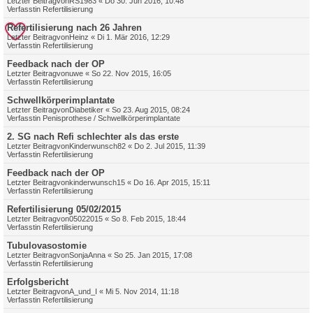
Letzter Beitragvon
RS1983
«
Do 30. Jun 2016, 10:48
Verfasstin
Refertilisierung
Refertilisierung nach 26 Jahren
Letzter Beitragvon
Heinz
«
Di 1. Mär 2016, 12:29
Verfasstin
Refertilisierung
Feedback nach der OP
Letzter Beitragvon
uwe
«
So 22. Nov 2015, 16:05
Verfasstin
Refertilisierung
Schwellkörperimplantate
Letzter Beitragvon
Diabetiker
«
So 23. Aug 2015, 08:24
Verfasstin
Penisprothese / Schwellkörperimplantate
2. SG nach Refi schlechter als das erste
Letzter Beitragvon
Kinderwunsch82
«
Do 2. Jul 2015, 11:39
Verfasstin
Refertilisierung
Feedback nach der OP
Letzter Beitragvon
kinderwunsch15
«
Do 16. Apr 2015, 15:11
Verfasstin
Refertilisierung
Refertilisierung 05/02/2015
Letzter Beitragvon
05022015
«
So 8. Feb 2015, 18:44
Verfasstin
Refertilisierung
Tubulovasostomie
Letzter Beitragvon
SonjaAnna
«
So 25. Jan 2015, 17:08
Verfasstin
Refertilisierung
Erfolgsbericht
Letzter Beitragvon
A_und_I
«
Mi 5. Nov 2014, 11:18
Verfasstin
Refertilisierung